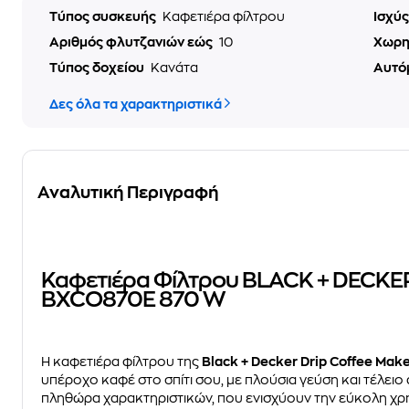
Τύπος συσκευής
Καφετιέρα φίλτρου
Ισχύ
Αριθμός φλυτζανιών εώς
10
Χωρη
Τύπος δοχείου
Κανάτα
Αυτό
Δες όλα τα χαρακτηριστικά
Αναλυτική Περιγραφή
Καφετιέρα Φίλτρου BLACK + DECKER
BXCO870E 870 W
Η καφετιέρα φίλτρου της
Black + Decker Drip Coffee Ma
υπέροχο καφέ στο σπίτι σου, με πλούσια γεύση και τέλει
πληθώρα χαρακτηριστικών, που ενισχύουν την εύκολη χρή