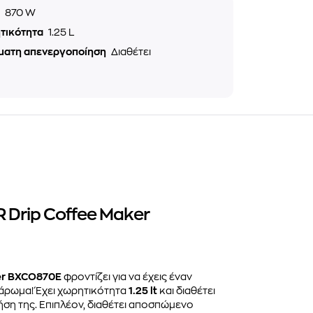
ς
870 W
τικότητα
1.25 L
ματη απενεργοποίηση
Διαθέτει
 Drip Coffee Maker
ker BXCO870E
φροντίζει για να έχεις έναν
ο άρωμα! Έχει χωρητικότητα
1.25 lt
και διαθέτει
ση της. Επιπλέον, διαθέτει αποσπώμενο