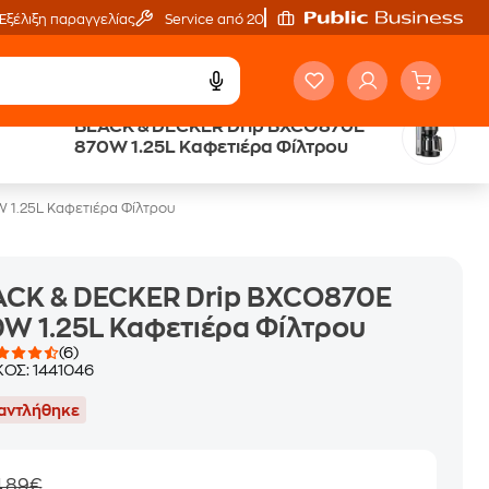
Εξέλιξη παραγγελίας
Service από 20'
BLACK & DECKER Drip BXCO870E
ά
Public επιστροφή €
870W 1.25L Καφετιέρα Φίλτρου
κέρδος σε κάθε αγορά
 1.25L Καφετιέρα Φίλτρου
ACK & DECKER Drip BXCO870E
W 1.25L Καφετιέρα Φίλτρου
(6)
ΚΟΣ:
1441046
αντλήθηκε
4,89€