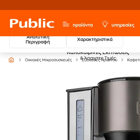
προϊόντα
υπηρεσίες
Αναλυτική
Χαρακτηριστικά
Περιγραφή
Καλοκαιρινές Εκπτώσεις
& Άπαιχτες Τιμές
Οικιακές Μικροσυσκευές
Συσκευές Πρωινού
Καφετ