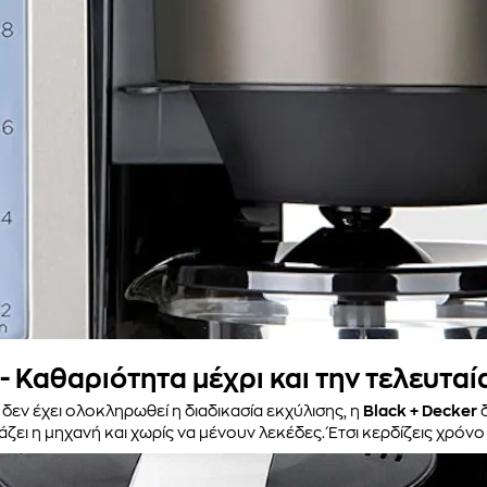
 - Καθαριότητα μέχρι και την τελευτα
 δεν έχει ολοκληρωθεί η διαδικασία εκχύλισης, η
Black + Decker
δ
άζει η μηχανή και χωρίς να μένουν λεκέδες. Έτσι κερδίζεις χρόνο