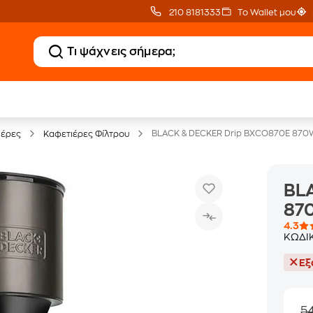
210 8181333
Το Wallet μου
Clearance
Δωρεάν Μεταφορικ
Μικροσυσκευών
με Public+ Delivery
BLACK & DECKER Drip BXCO870E 870W
ιέρες
Καφετιέρες Φίλτρου
BL
870
4.3
ΚΩΔΙ
Εξ
5