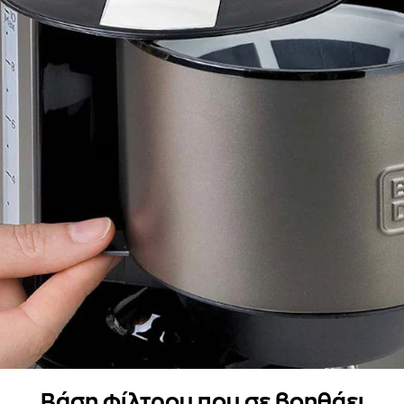
Βάση φίλτρου που σε βοηθάει