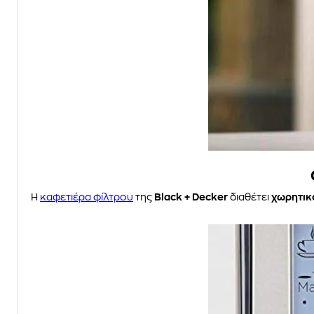
Η
καφετιέρα φίλτρου
της
Black + Decker
διαθέτει
χωρητικ