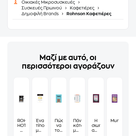
Οικιακές Μικροσυσκευές
Συσκευές Πρωινού
Καφετιέρες
Δημοφιλή Brands
Rohnson Καφετιέρες
Μαζί με αυτό, οι
περισσότεροι αγοράζουν
ROHNSON
Ένα
Πώς
Πάνω,
Η
Murdoku
HOT
τίποτα
να
κάτω,
σιωπηλή
&
μπορεί
τους
μπροστά,
ασθενής
COLD
να
λες
πίσω
-