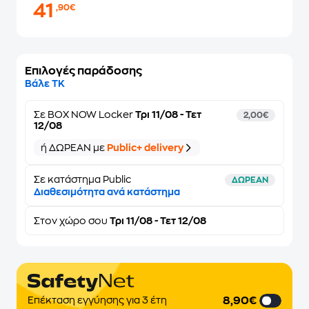
41
,90€
Επιλογές παράδοσης
Βάλε ΤΚ
Σε
BOX NOW Locker
Τρι 11/08 - Τετ
2,00€
12/08
ή ΔΩΡΕΑΝ με
Public+ delivery
Σε κατάστημα Public
ΔΩΡΕΑΝ
Διαθεσιμότητα ανά κατάστημα
Στον
χώρο σου
Τρι 11/08 - Τετ 12/08
8,90€
Επέκταση εγγύησης για 3 έτη