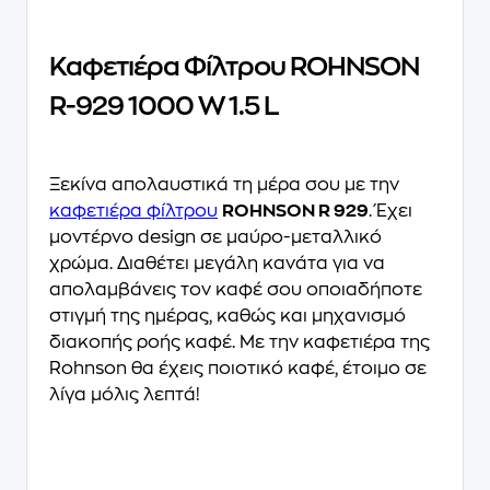
Καφετιέρα Φίλτρου ROHNSON
R-929 1000 W 1.5 L
Ξεκίνα απολαυστικά τη μέρα σου με την
καφετιέρα φίλτρου
ROHNSON R 929
. Έχει
μοντέρνο design σε μαύρο-μεταλλικό
χρώμα. Διαθέτει μεγάλη κανάτα για να
απολαμβάνεις τον καφέ σου οποιαδήποτε
στιγμή της ημέρας, καθώς και μηχανισμό
διακοπής ροής καφέ. Με την καφετιέρα της
Rohnson θα έχεις ποιοτικό καφέ, έτοιμο σε
λίγα μόλις λεπτά!