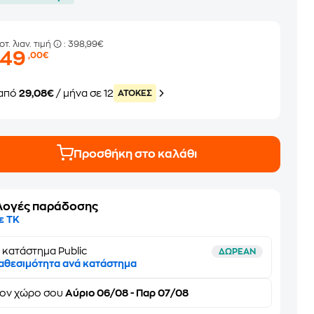
οτ. λιαν. τιμή
: 398,99€
349
,00€
από
29,08€
/ μήνα σε 12
ATOKEΣ
Προσθήκη στο καλάθι
λογές παράδοσης
ε ΤΚ
 κατάστημα Public
ΔΩΡΕΑΝ
αθεσιμότητα ανά κατάστημα
τον
χώρο σου
Αύριο 06/08 - Παρ 07/08