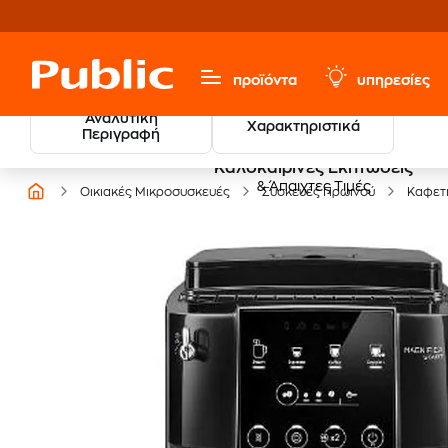
προϊόντα
υπηρεσίες
Αναλυτική
Χαρακτηριστικά
Περιγραφή
Καλοκαιρινές Εκπτώσεις
& Άπαιχτες Τιμές
Οικιακές Μικροσυσκευές
Συσκευές Πρωινού
Καφετ