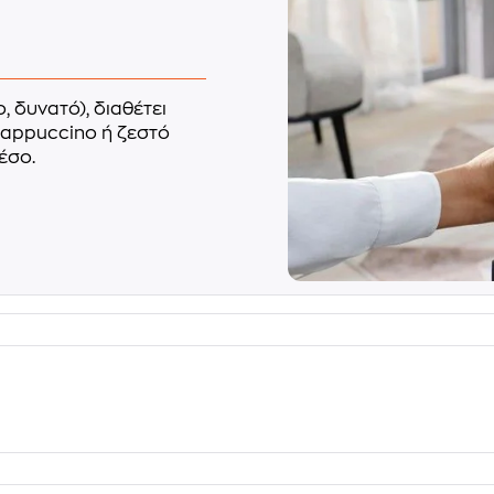
ο, δυνατό), διαθέτει
appuccino ή ζεστό
έσο.