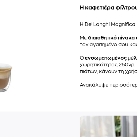
Η καφετιέρα φίλτρου
Η De'Longhi Magnifica S
Με
διαισθητικό πίνακα
τον αγαπημένο σου καφ
Ο
ενσωματωμένος μύλος
χωρητικότητας 250γρ. 
πιάτων, κάνουν τη χρήσ
Ανακάλυψε περισσότε