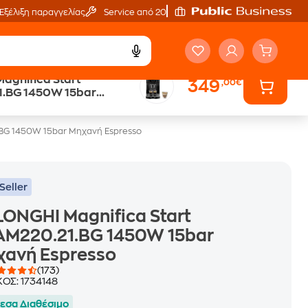
Εξέλιξη παραγγελίας
Service από 20'
agnifica Start
349
,00€
ά
Public επιστροφή €
.BG 1450W 15bar
κέρδος σε κάθε αγορά
resso
.BG 1450W 15bar Μηχανή Espresso
Seller
ONGHI Magnifica Start
AM220.21.BG 1450W 15bar
χανή Espresso
(173)
ΚΟΣ:
1734148
εσα Διαθέσιμο