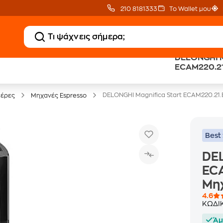
210 8181333
Το Wallet μου
DELONGHI M
Clearance
Δωρεάν Μεταφορικ
ECAM220.21
Μικροσυσκευών
με Public+ Delivery
Μηχανή Esp
DELONGHI Magnifica Start ECAM220.21
ιέρες
Μηχανές Espresso
Best 
DEL
EC
Μη
4.6
ΚΩΔΙ
Άμ