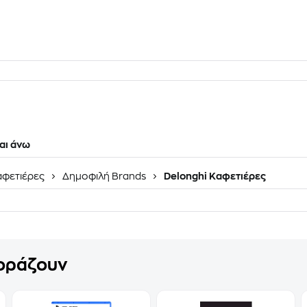
αι άνω
φετιέρες
Δημοφιλή Brands
Delonghi Καφετιέρες
γοράζουν