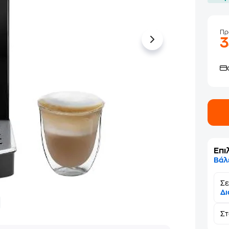
Πρ
Επι
Βάλ
Σε
Δι
Σ