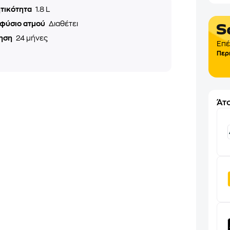
τικότητα
1.8 L
φύσιο ατμού
Διαθέτει
ηση
24 μήνες
Επέ
Περ
Άτο