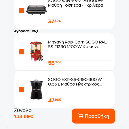
SOGO SAN-SS-7126 1000W
Μαύρη Τοστιέρα - Γκριλιέρα
37
,89€
Αγόρασε μαζί
Μηχανή Pop-Corn SOGO PAL-
SS-11330 1200 W Κόκκινο
58
,90€
SOGO EXP-SS-5190 600 W
0.55 L Μαύρο Ηλεκτρικός
Στίφτης
47
,90€
Σύνολο
Προσθήκη
144,69€