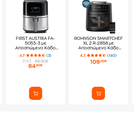
FIRST AUSTRIA FA-
ROHNSON SMARTCHEF
5053-3 με
XL 2 R-2858 με
Αποσπώμενο Κάδο
Αποσπώμενο Κάδο
1500 W 3.5 L Μαύρο
1800 W 8 L Μαύρο
4.7
(3)
4.7
(140)
Φριτέζα Αέρος
Φριτέζα Αέρος
109
Π.Λ.Τ. : 69.90€
,00€
64
,90€