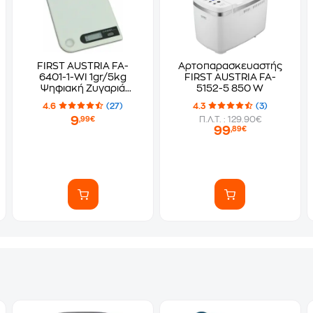
FIRST AUSTRIA FA-
Αρτοπαρασκευαστής
6401-1-WI 1gr/5kg
FIRST AUSTRIA FA-
Ψηφιακή Ζυγαριά
5152-5 850 W
Κουζίνας
4.6
(27)
4.3
(3)
9
Π.Λ.Τ. : 129.90€
,99€
99
,89€