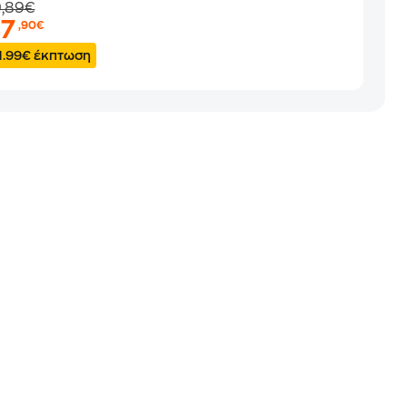
9,89€
47
,90€
1.99€ έκπτωση