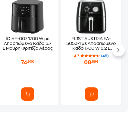
IQ AF-007 1700 W με
FIRST AUSTRIA FA-
Αποσπώμενο Κάδο 5.7
5053-1 με Αποσπώμενο
L Μαύρη Φριτέζα Αέρος
Κάδο 1700 W 6.2 L
Μαύρο Φριτέζα Αέρος
4.7
(45)
74
68
,90€
,89€