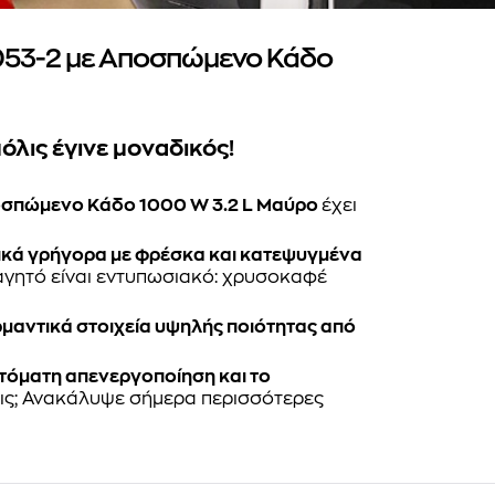
053-2 με Αποσπώμενο Κάδο
όλις έγινε μοναδικός!
ποσπώμενο Κάδο 1000 W 3.2 L Μαύρο
έχει
τικά γρήγορα με φρέσκα και κατεψυγμένα
αγητό είναι εντυπωσιακό: χρυσοκαφέ
ερμαντικά στοιχεία υψηλής ποιότητας από
τόματη απενεργοποίηση και το
νεις; Ανακάλυψε σήμερα περισσότερες