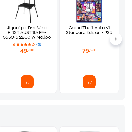
Ψηστιέρα-Γκριλιέρα
Grand Theft Auto VI
FIRST AUSTRIA FA-
Standard Edition - PS5
5350-3 2200 W Μαύρο
4
(3)
49
79
,90€
,89€