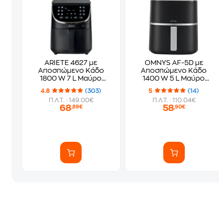
ARIETE 4627 με
OMNYS AF-5D με
Αποσπώμενο Κάδο
Αποσπώμενο Κάδο
1800 W 7 L Μαύρο
1400 W 5 L Μαύρο
Φριτέζα Αέρος
Φριτέζα Αέρος
4.8
(303)
5
(14)
Π.Λ.Τ. : 149.00€
Π.Λ.Τ. : 110.04€
68
58
,89€
,90€