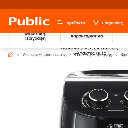
προϊόντα
υπηρεσίες
Αναλυτική
Χαρακτηριστικά
Περιγραφή
Καλοκαιρινές Εκπτώσεις
& Άπαιχτες Τιμές
Οικιακές Μικροσυσκευές
Συσκευές Μαγειρικής
Φρι