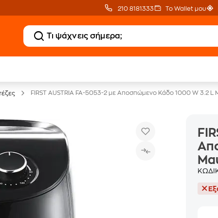
210 8181333
Το Wallet μου
Clearance
Δωρεάν Μεταφορικ
Μικροσυσκευών
με Public+ Delivery
FIRST AUSTRIA FA-5053-2 με Αποσπώμενο Κάδο 1000 W 3.2 L 
τέζες
FIR
Απ
Μα
ΚΩΔΙ
Εξ