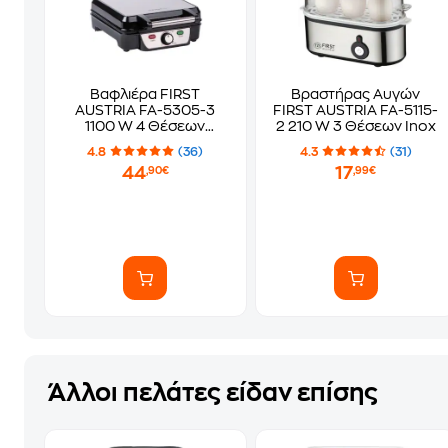
Βαφλιέρα FIRST
Βραστήρας Αυγών
AUSTRIA FA-5305-3
FIRST AUSTRIA FA-5115-
1100 W 4 Θέσεων
2 210 W 3 Θέσεων Inox
Μαύρο
4.8
(36)
4.3
(31)
44
17
,90€
,99€
Άλλοι πελάτες είδαν επίσης