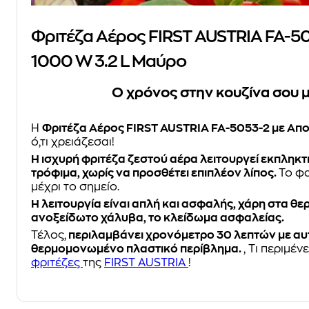
Φριτέζα Αέρος FIRST AUSTRIA FA-5
1000 W 3.2 L Μαύρο
Ο χρόνος στην κουζίνα σου μ
Η
Φριτέζα Αέρος FIRST AUSTRIA FA-5053-2 με Α
ό,τι χρειάζεσαι!
Η ισχυρή φριτέζα ζεστού αέρα λειτουργεί εκπληκ
τρόφιμα, χωρίς να προσθέτει επιπλέον λίπος.
Το φ
μέχρι το σημείο.
Η λειτουργία είναι απλή και ασφαλής, χάρη στα θ
ανοξείδωτο χάλυβα, το κλείδωμα ασφαλείας.
Τέλος,
περιλαμβάνει
χρονόμετρο 30 λεπτών με αυ
θερμομονωμένο πλαστικό περίβλημα.
, Τι περιμέ
φριτέζες
της
FIRST AUSTRIA
!