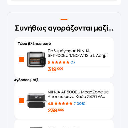
Συνήθως αγοράζονται μαζί...
Τώρα βλέπεις αυτό
Πολυμάγειρας NINJA
SFP700EU 1780 W 12.5 L Ασημί
5
(1)
319
,00€
Αγόρασε μαζί
NINJA AF500EU MegaZone με
Αποσπώμενο Κάδο 2470 W
10.4 L Μαύρο Φριτέζα Αέρος
4.9
(1008)
239
,00€