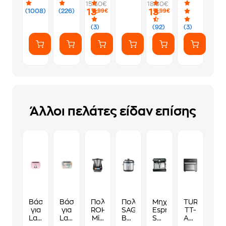
15.50€
18.80€
W
2000
PS5
Φακελάκι
13
13
(1008)
(226)
,99€
,99€
10.4
W
(7
L
Μαύρο
Αυτοκόλλητ
(3)
(92)
(3)
Μαύρο
Φριτέζα
Φριτέζα
Αέρος
Αέρος
Άλλοι πελάτες είδαν επίσης
Βάση
Βάση
Πολυμάγειρας
Πολυμάγειρας
Μηχανή
TURBOTRO
για
για
ROHNSON
SAGE
Espresso
TT-
Laptop
Laptop
Mix
BPR700
SAGE
AFO14