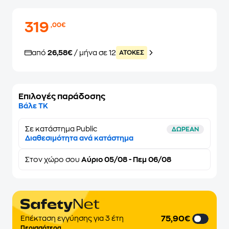
319
,00€
από
26,58€
/ μήνα σε 12
ATOKEΣ
Επιλογές παράδοσης
Βάλε ΤΚ
Σε κατάστημα Public
ΔΩΡΕΑΝ
Διαθεσιμότητα ανά κατάστημα
Στον
χώρο σου
Αύριο 05/08 - Πεμ 06/08
75,90€
Επέκταση εγγύησης για 3 έτη
Περισσότερα