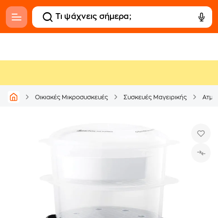
Οικιακές Μικροσυσκευές
Συσκευές Μαγειρικής
Ατμο