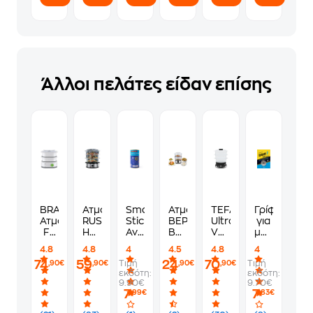
Άλλοι πελάτες είδαν επίσης
BRAUN
Ατμομάγειρας
Smart
Ατμομάγειρας
TEFAL
Γρίφοι
Ατμομάγειρας
RUSSELL
Sticks
BEPER
UltraCompact
για
FS
HOBBS
Ανακαλύπτω
BC.261
VC2048
μυαλά
3000
19270-
Την
500
800
υψηλών
4.8
4.8
4
4.5
4.8
4
850
56
Ελλάδα
W 5
W 9
επιδόσεων
74
59
24
70
Τιμή
Τιμή
,90€
,90€
,90€
,90€
W
800
Επιτραπέζιο
L
L
2
εκδότη:
εκδότη:
6.2
W 9
(Σαββάλας)
Inox
Μαύρο
9.90€
9.70€
L
L
Ατμομάγειρας
7
7
,99€
,83€
Λευκό
Inox