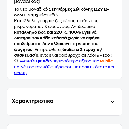
μοναδικός!
Το νέο μοναδικό
Σετ Φόρμες Σιλικόνης IZZY IZ-
8230 - 2 τμχ
είναι εδώ !
Κατάλληλο για φριτέζες αέρος, φούρνους
μικροκυμάτων & φούρνους. Αντιθερμικό,
κατάλληλο έως και 220 °C. 100% υγιεινό.
Διατηρεί τον κάδο καθαρό χωρίς να αφήνει
υπολείμματα. Δεν αλλοιώνει τη γεύση του
φαγητού.
Επιπρόσθετα,
διαθέτει 2 τεμάχια /
συσκευασία,
ενώ είναι αδιάβροχο σε λάδι & νερό !
Ανακάλυψε
εδώ
περισσότερα αξεσουάρ
Public
και γέμισε την κάθε μέρα σου με πρακτικότητα και
άνεση!
Χαρακτηριστικά