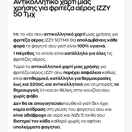
Αντικολλητικό χαρτί μιας
χρήσης για φριτέζα αέρος ΙΖΖΥ
50 Τμχ
Με το νέο σου
αντικολλητικό χαρτί
μιας χρήσης για
φριτέζα αέρος
ΙΖΖΥ 50ΤΜΧ Θα
απολαμβάνεις κάθε
φορά
το φαγητό σου γιατί είναι
100% υγιεινά.
1 Μέγεθος
το οποίο είναι
κατάλληλο για όλες
τις
φριτέζες αέρος.
Τώρα το
αντικολλητικό χαρτί μιας χρήσης
για
φριτέζα αέρος ΙΖΖΥ σου
παρέχει ασφάλεια
καθώς
είναι
αντιθερμικό, κατάλληλο για θερμοκρασίες
έως και 220οC, και αντικολλητικό
για να μπορείς
να
δημιουργείς
ότι και αν θέλεις στην κουζίνα σου
χωρίς φόβο.
Δεν θα σε απογοητεύσει
πουθενά γιατί δεν έχει
καμία επίδραση
στη γεύση του φαγητού σου και
είναι αδιάβροχο
σε νερό και λάδι. Έτσι θα σου
διατηρεί τον κάδο
καθαρό χωρίς να αφήνει
υπολείμματα φαγητού.