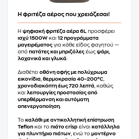
Η φριτέζα αέρος που χρειάζεσαι!
Η
ψηφιακή φριτέζα αέρα 6L
προσφέρει
ισχύ 1500W
και
12 προγράμματα
μαγειρέματος
για κάθε είδος φαγητού —
από
πατάτες και μπριζόλες
έως
ψάρι,
λαχανικά και γλυκά
.
Διαθέτει
οθόνη αφής με πολύχρωμα
εικονίδια
,
θερμοκρασία 40–200°C
,
χρονοδιακόπτη έως 720 λεπτά
, καθώς
και
λειτουργίες προστασίας από
υπερθέρμανση και αυτόματη
απενεργοποίηση
.
Το
καλάθι με αντικολλητική επίστρωση
Teflon
και το
πιάτο crisp
είναι
κατάλληλα
για πλυντήριο πιάτων
, ενώ το
μοντέρνο