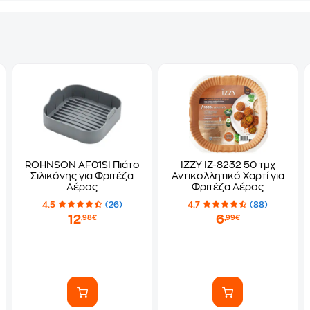
ROHNSON AF01SI Πιάτο
IZZY IZ-8232 50 τμχ
Σιλικόνης για Φριτέζα
Αντικολλητικό Χαρτί για
Αέρος
Φριτέζα Αέρος
4.5
(26)
4.7
(88)
12
6
,98€
,99€