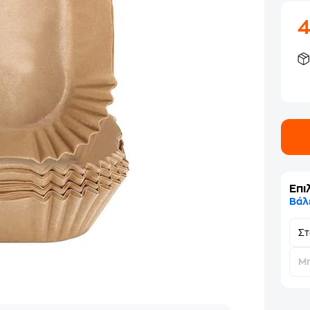
Επι
Βάλ
Σ
Μη