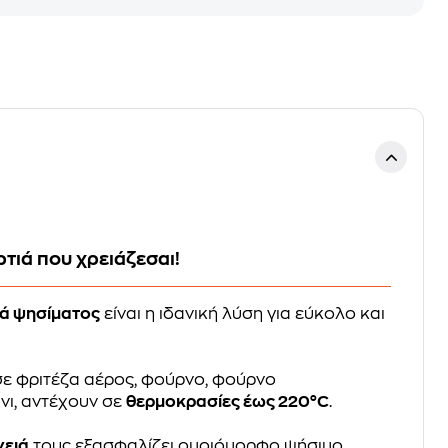
ρτιά που χρειάζεσαι!
ιά ψησίματος
είναι η ιδανική λύση για εύκολο και
σε φριτέζα αέρος, φούρνο, φούρνο
νι, αντέχουν σε
θερμοκρασίες έως 220°C
.
νειά
τους εξασφαλίζει ομοιόμορφο ψήσιμο