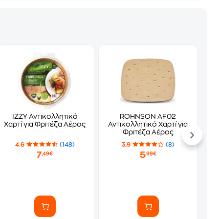
ΙΖΖΥ Αντικολλητικό
ROHNSON AF02
Χαρτί για Φριτέζα Αέρος
Αντικολλητικό Χαρτί για
Φριτέζα Αέρος
4.6
(148)
3.9
(8)
7
5
,49€
,99€