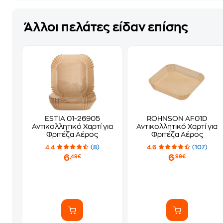
Άλλοι πελάτες είδαν επίσης
ESTIA 01-26905
ROHNSON AF01D
Αντικολλητικό Χαρτί για
Αντικολλητικό Χαρτί για
Φριτέζα Αέρος
Φριτέζα Αέρος
4.4
(8)
4.6
(107)
6
6
,49€
,99€