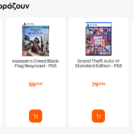
γοράζουν
Assassin's Creed Black
Grand Theft Auto VI
Flag Resynced - PS5
Standard Edition - PS5
59
79
,90€
,89€