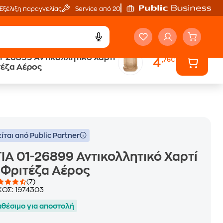
Εξέλιξη παραγγελίας
Service από 20'
1-26899 Αντικολλητικό Χαρτί
4
,76€
ά
Public επιστροφή €
τέζα Αέρος
κέρδος σε κάθε αγορά
ίται από Public Partner
IA 01-26899 Αντικολλητικό Χαρτί
 Φριτέζα Αέρος
(7)
ΚΟΣ:
1974303
αθέσιμο για αποστολή