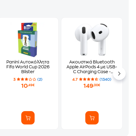
Panini Αυτοκόλλητα
Ακουστικά Bluetooth
Fifa World Cup 2026
Apple AirPods 4 με USB-
Blister
C Charging Case -
White
3
(2)
4.7
(1340)
10
149
,49€
,00€