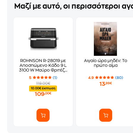
Μαζί με αυτό, οι περισσότεροι α
ROHNSON R-28019 με
Αιγαίο ώρα μηδέν: Το
Αποσπώμενο Κάδο 9 L
πρώτο αίμα
3100 W Μαύρο Φριτέζα
Αέρος
5
(1)
4.9
(80)
13
119.00€
,99€
10.00€ έκπτωση
109
,00€