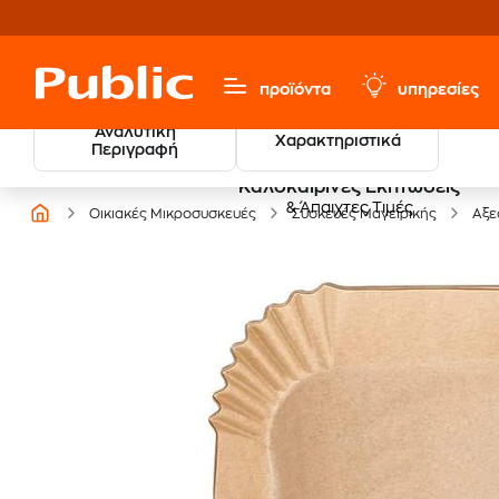
προϊόντα
υπηρεσίες
Αναλυτική
Χαρακτηριστικά
Περιγραφή
Καλοκαιρινές Εκπτώσεις
& Άπαιχτες Τιμές
Οικιακές Μικροσυσκευές
Συσκευές Μαγειρικής
Αξε