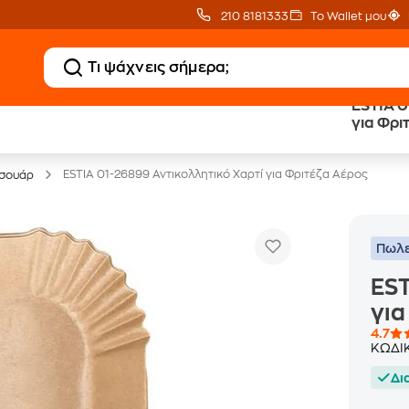
210 8181333
Το Wallet μου
ESTIA 0
Clearance
Δωρεάν Μεταφορικ
για Φρι
Μικροσυσκευών
με Public+ Delivery
ESTIA 01-26899 Αντικολλητικό Χαρτί για Φριτέζα Αέρος
σουάρ
Πωλε
EST
για
4.7
ΚΩΔΙ
Δι