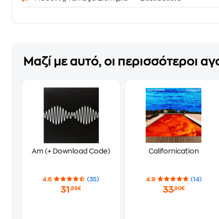
Μαζί με αυτό, οι περισσότεροι α
Am (+ Download Code)
Californication
4.6
(35)
4.9
(14)
31
33
,89€
,90€