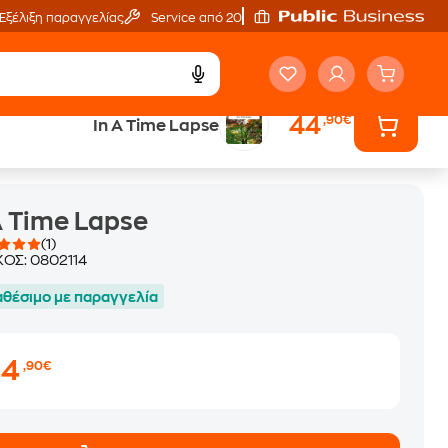
Εξέλιξη παραγγελίας
Service από 20'
44
,90€
In A Time Lapse
A Time Lapse
(1)
ΚΟΣ:
0802114
αθέσιμο με παραγγελία
44
,90€