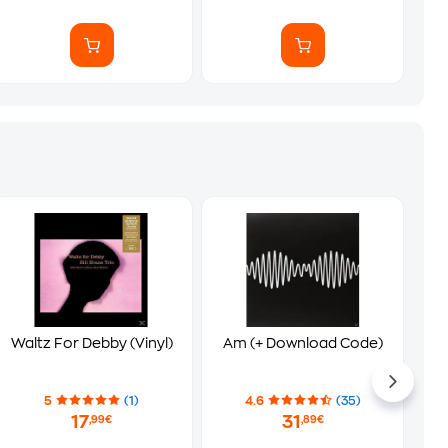
Waltz For Debby (Vinyl)
Am (+ Download Code)
5
(1)
4.6
(35)
17
31
,99€
,89€