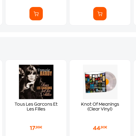
Tous Les Garcons Et
Knot Of Meanings
Les Filles
(Clear Vinyl)
17
44
,99€
,90€