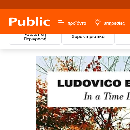
προϊόντα
υπηρεσίες
Αναλυτική
Χαρακτηριστικά
Περιγραφή
Μουσική, Ταινίες & Εισιτήρια
Δίσκοι Βινυλίου LP
Lou