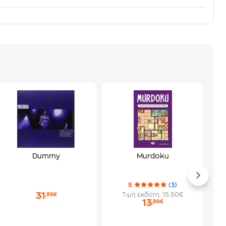
Dummy
Murdoku
5
(3)
31
Τιμή εκδότη: 15.50€
,89€
13
,99€