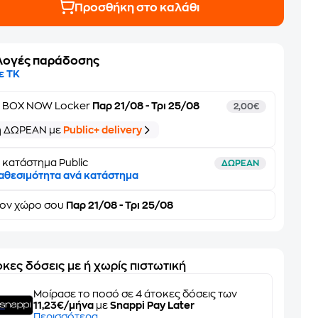
Προσθήκη στο καλάθι
λογές παράδοσης
ε ΤΚ
ε
BOX NOW Locker
Παρ 21/08 - Τρι 25/08
2,00€
ή ΔΩΡΕΑΝ με
Public+ delivery
 κατάστημα Public
ΔΩΡΕΑΝ
αθεσιμότητα ανά κατάστημα
τον
χώρο σου
Παρ 21/08 - Τρι 25/08
κες δόσεις με ή χωρίς πιστωτική
Μοίρασε το ποσό σε 4 άτοκες δόσεις των
11,23€/μήνα
με
Snappi Pay Later
Περισσότερα