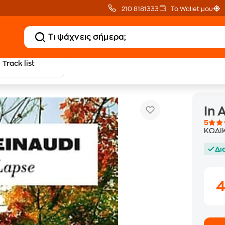
210 8181333
Το Wallet μου
Track list
In A Time Lapse
nge
In 
5
ΚΩΔΙ
Δι