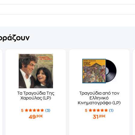
γοράζουν
Τα Τραγούδια Της
Τραγούδια από τον
Χαρούλας (LP)
Ελληνικό
Κινηματογράφο (LP)
5
(3)
5
(1)
49
31
,90€
,89€