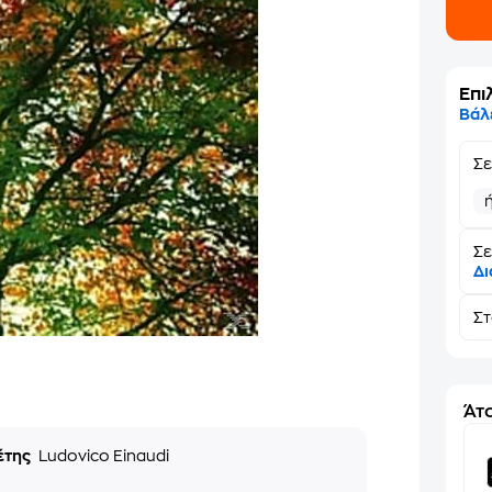
Επι
Βάλ
Σ
Σε
Δι
Σ
Άτο
έτης
Ludovico Einaudi