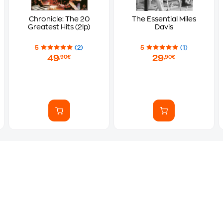
Chronicle: The 20
The Essential Miles
Greatest Hits (2lp)
Davis
5
(2)
5
(1)
49
29
,90€
,90€