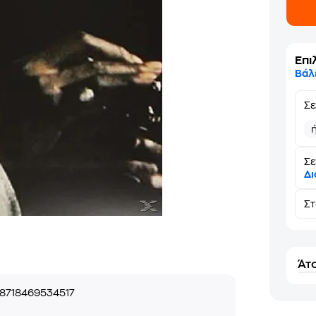
Επι
Βάλ
Σ
Σε
Δι
Σ
Άτο
8718469534517