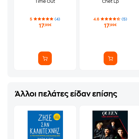
Time Out
Chet Lp
5
(4)
4.6
(5)
17
17
,99€
,99€
Άλλοι πελάτες είδαν επίσης