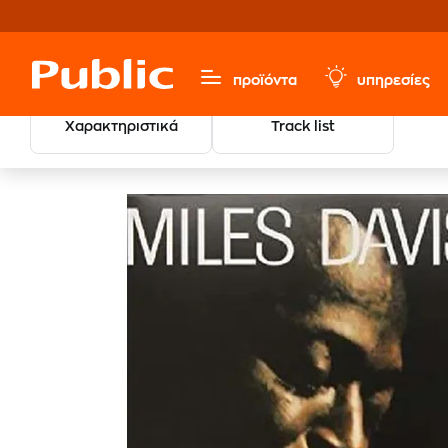
προϊόντα
υπηρεσίες
Χαρακτηριστικά
Track list
Μουσική, Ταινίες & Εισιτήρια
Δίσκοι Βινυλίου LP
Jazz