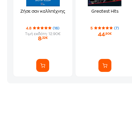
Ζήσε σαν καλλιτέχνης
Greatest Hits
4.8
(16)
5
(7)
44
Τιμή εκδότη: 12.90€
,90€
8
,32€