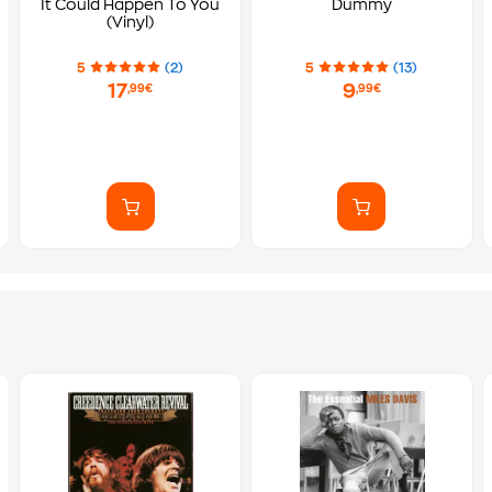
It Could Happen To You
Dummy
(Vinyl)
5
(2)
5
(13)
17
9
,99€
,99€