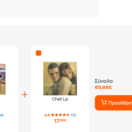
Σύνολο
65,88€
Chet Lp
Προσθήκ
(4)
4.6
(5)
17
,99€