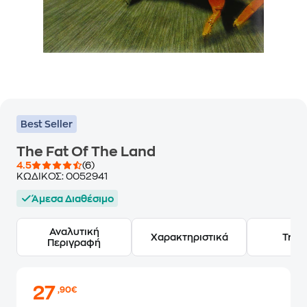
Best Seller
The Fat Of The Land
4.5
(6)
ΚΩΔΙΚΟΣ:
0052941
Άμεσα Διαθέσιμο
Αναλυτική
Χαρακτηριστικά
Track
Περιγραφή
27
,90€