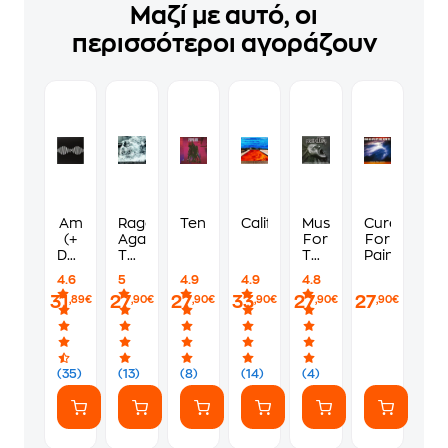
Μαζί με αυτό, οι
περισσότεροι αγοράζουν
Am
Rage
Ten
Californication
Music
Cure
(+
Against
For
For
Download
The
The
Pain
Code)
Machine
Jilted
4.6
5
4.9
4.9
4.8
Gene
31
27
27
33
27
27
,89€
,90€
,90€
,90€
,90€
,90€
(35)
(13)
(8)
(14)
(4)