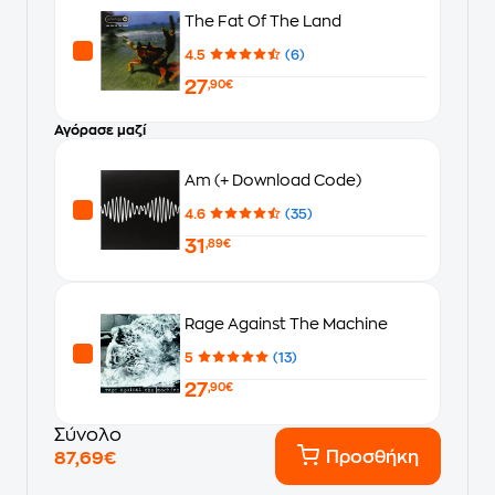
The Fat Of The Land
4.5
(6)
27
,90€
Αγόρασε μαζί
Am (+ Download Code)
4.6
(35)
31
,89€
Rage Against The Machine
5
(13)
27
,90€
Σύνολο
Προσθήκη
87,69€