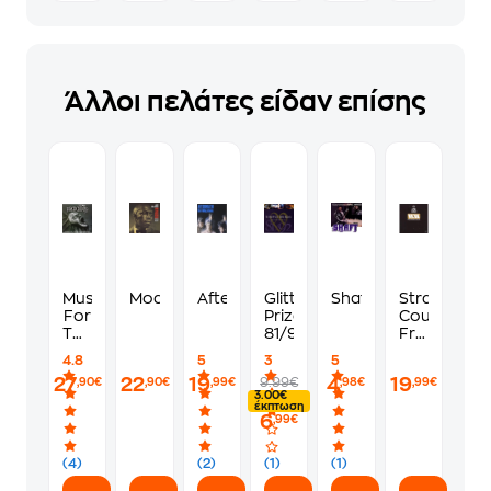
Άλλοι πελάτες είδαν επίσης
Music
Moanin'
Aftermath
Glittering
Shaft
Strange
For
Prize
Cousins
The
81/92
From
Jilted
The
4.8
5
3
5
Gene
West
27
22
19
4
19
9.99€
,90€
,90€
,99€
,98€
,99€
3.00€
έκπτωση
6
,99€
(4)
(2)
(1)
(1)