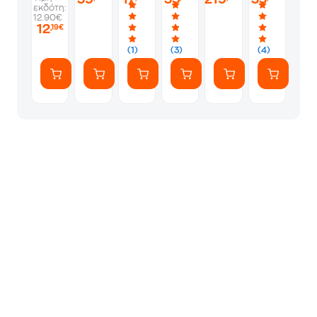
/
εκδότη:
1967-
12.90€
1970
12
,19€
(6LP)
(1)
(3)
(4)