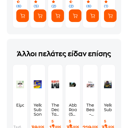
(6)
(5)
(2)
(2)
(6)
(1)
Άλλοι πελάτες είδαν επίσης
Είμαι ζεν
Yellow
The
Abbey
The
Yellow
Submarine
Decca
Road
Beatles
Submarine
Songtrack
Tapes
(50th
‎–
(Vinyl)
Anniversary)
1962-
5
5
5
1966
39
17
35
219
33
Τιμή
,90€
,99€
,90€
,00€
,90€