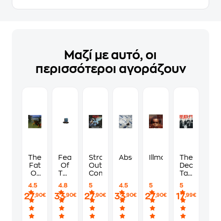
Μαζί με αυτό, οι
περισσότεροι αγοράζουν
The
Fear
Straight
Absolution
Illmatic
The
Fat
Of
Outta
Decca
Of
The
Compton
Tapes
The
Dark
(Vinyl)
4.5
4.8
5
4.5
5
5
Land
27
33
27
33
27
17
,90€
,90€
,90€
,90€
,90€
,99€