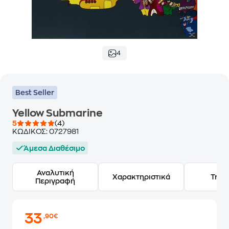
4
Best Seller
Yellow Submarine
5
(4)
ΚΩΔΙΚΟΣ:
0727981
Άμεσα Διαθέσιμο
Αναλυτική
Χαρακτηριστικά
Track
Περιγραφή
33
,90€