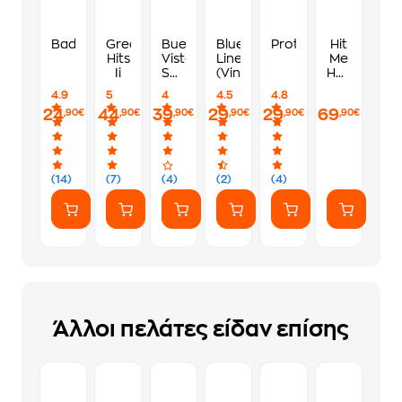
Bad
Greatest
Buena
Blue
Protection
Hit
Hits
Vista
Lines
Me
Ii
Social
(Vinyl)
Hard
Club
And
4.9
5
4
4.5
4.8
Soft
24
44
39
29
29
69
,90€
,90€
,90€
,90€
,90€
,90€
-
The
Tour
(Live)
(
(14)
(7)
(4)
(2)
(4)
3LP
Coloured)
Άλλοι πελάτες είδαν επίσης