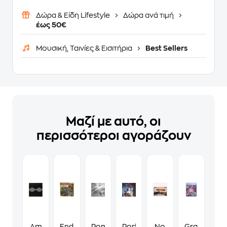
Δώρα & Είδη Lifestyle
Δώρα ανά τιμή
έως 50€
Μουσική, Ταινίες & Εισιτήρια
Best Sellers
Μαζί με αυτό, οι
περισσότεροι αγοράζουν
Am
End
Rome
Portraits
No
Grand