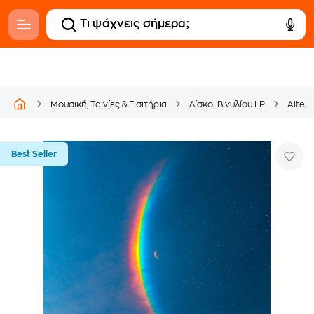
Μουσική, Ταινίες & Εισιτήρια
Δίσκοι Βινυλίου LP
Altern
Best Seller