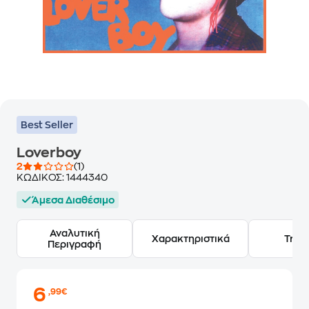
Best Seller
Loverboy
2
(1)
ΚΩΔΙΚΟΣ:
1444340
Άμεσα Διαθέσιμο
Αναλυτική
Χαρακτηριστικά
Track
Περιγραφή
6
,99€