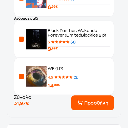
6
,99€
Αγόρασε μαζί
Black Panther: Wakanda
Forever (LimitedBlackice 2lp)
5
(4)
9
,99€
WE (LP)
4.5
(2)
14
,99€
Σύνολο
Προσθήκη
31,97€