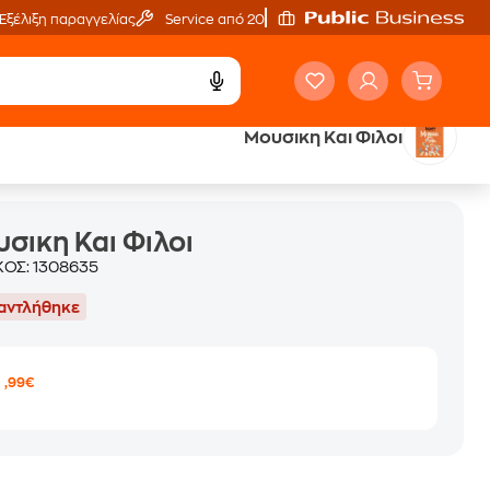
Εξέλιξη παραγγελίας
Service από 20'
Μουσικη Και Φιλοι
σικη Και Φιλοι
ΚΟΣ:
1308635
αντλήθηκε
9
,99€