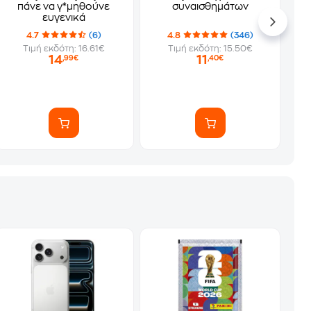
πάνε να γ*μηθούνε
συναισθημάτων
ευγενικά
4.7
(6)
4.8
(346)
Τιμή εκδότη: 16.61€
Τιμή εκδότη: 15.50€
14
11
,99€
,40€