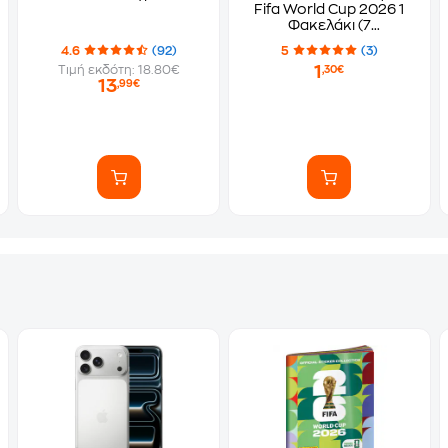
Fifa World Cup 2026 1
Φακελάκι (7
Αυτοκόλλητα)
4.6
(92)
5
(3)
1
Τιμή εκδότη: 18.80€
,30€
13
,99€