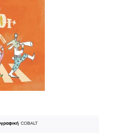
ογραφική
COBALT