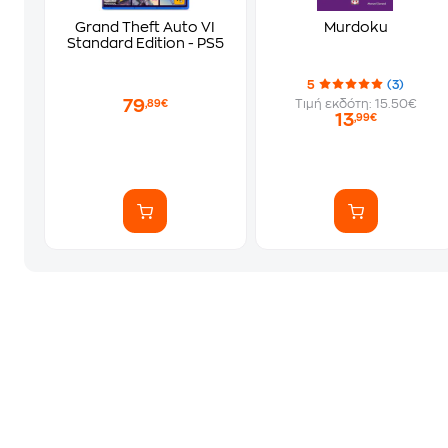
Grand Theft Auto VI
Murdoku
Standard Edition - PS5
5
(3)
79
Τιμή εκδότη: 15.50€
,89€
13
,99€