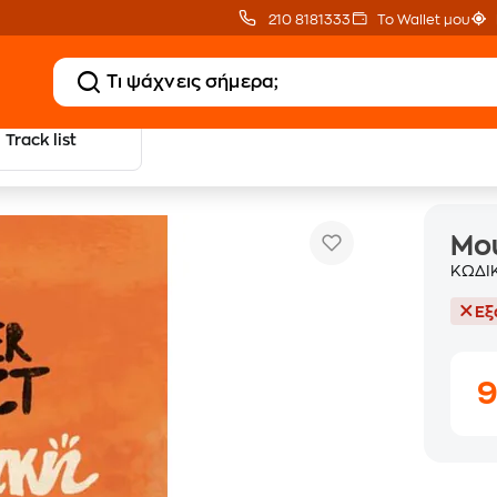
210 8181333
Το Wallet μου
Track list
 Φιλοι
Μου
ΚΩΔΙ
Εξ