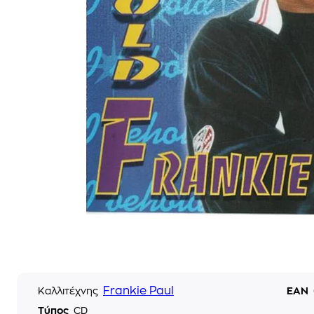
Frankie Paul
Καλλιτέχνης
EAN
Τύπος
CD