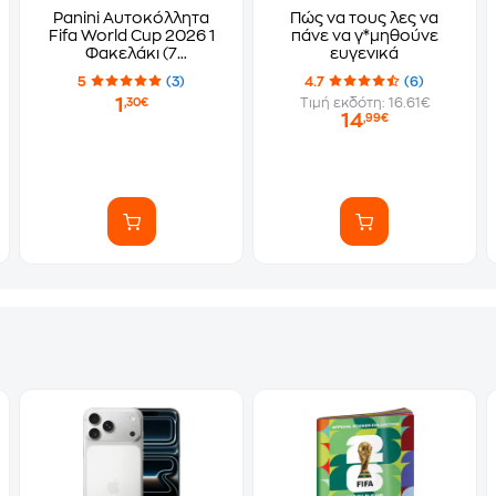
Panini Αυτοκόλλητα
Πώς να τους λες να
Fifa World Cup 2026 1
πάνε να γ*μηθούνε
Φακελάκι (7
ευγενικά
Αυτοκόλλητα)
5
(3)
4.7
(6)
1
Τιμή εκδότη: 16.61€
,30€
14
,99€