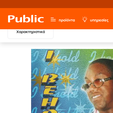
προϊόντα
υπηρεσίες
Χαρακτηριστικά
Μουσική, Ταινίες & Εισιτήρια
Ξένο Ρεπερτόριο
Regg