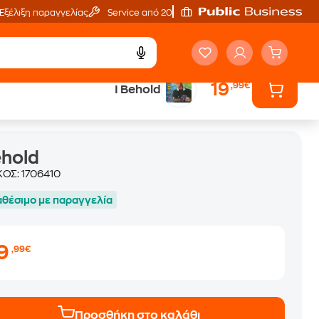
Εξέλιξη παραγγελίας
Service από 20'
19
,99€
I Behold
ehold
ΚΟΣ:
1706410
αθέσιμο με παραγγελία
19
,99€
Προσθήκη στο καλάθι