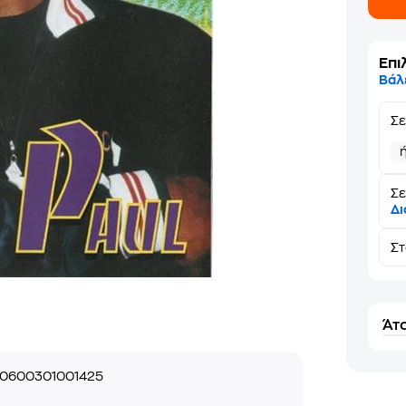
Επι
Βάλ
Σ
Σε
Δι
Σ
Άτο
0600301001425