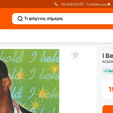
210 8181333
Το Wallet μου
I Behold
ae
I B
ΚΩΔΙ
Δι