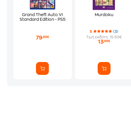
Grand Theft Auto VI
Murdoku
Standard Edition - PS5
5
(3)
79
Τιμή εκδότη: 15.50€
,89€
13
,99€