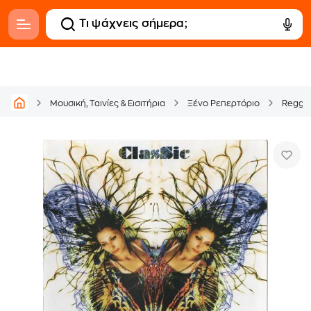
Μουσική, Ταινίες & Εισιτήρια
Ξένο Ρεπερτόριο
Regga