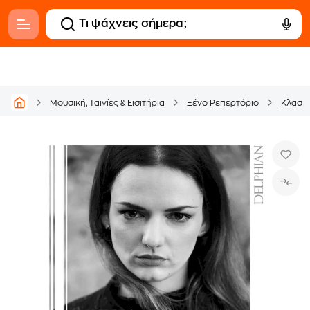
Μουσική, Ταινίες & Εισιτήρια
Ξένο Ρεπερτόριο
Κλασικ