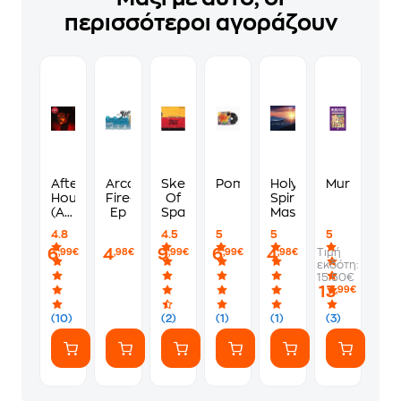
περισσότεροι αγοράζουν
After
Arcade
Sketches
Pomegranate
Holy
Murdoku
Hours
Fire-
Of
Spirit
(Alternate
Ep
Spain
Mass
Cover)
4.8
4.5
5
5
5
6
4
9
6
4
Τιμή
,99€
,98€
,99€
,99€
,98€
εκδότη:
15.50€
13
,99€
(10)
(2)
(1)
(1)
(3)