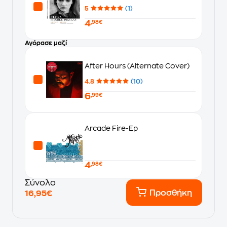
5
(1)
4
,98€
Αγόρασε μαζί
After Hours (Alternate Cover)
4.8
(10)
6
,99€
Arcade Fire-Ep
4
,98€
Σύνολο
Προσθήκη
16,95€