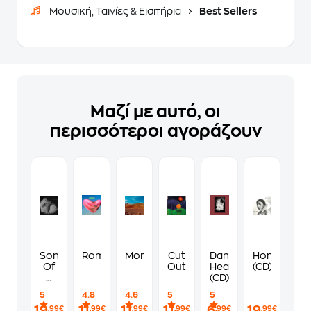
Μουσική, Ταινίες & Εισιτήρια
Best Sellers
Μαζί με αυτό, οι
περισσότεροι αγοράζουν
Songs
Romance
More
Cut
Dancing
Honora
Of
Outs
Headlights
(CD)
A
(CD)
Lost
5
4.8
4.6
5
5
World
19
11
11
11
6
19
,99€
,99€
,99€
,99€
,99€
,99€