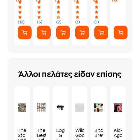
(13)
(5)
(7)
(1)
(1)
Άλλοι πελάτες είδαν επίσης
The
The
Logitech
Wild
Bitches
Kicking
Stone
Best
G
God
Brew
Against