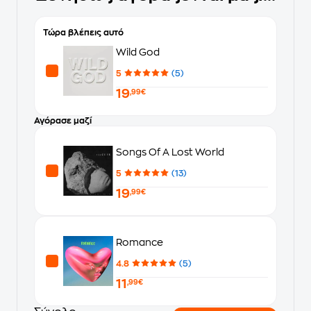
Τώρα βλέπεις αυτό
Wild God
5
(5)
19
,99€
Αγόρασε μαζί
Songs Of A Lost World
5
(13)
19
,99€
Romance
4.8
(5)
11
,99€