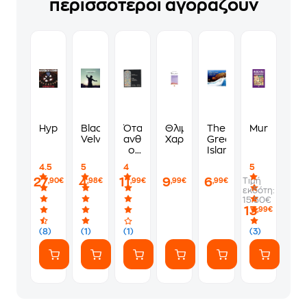
περισσότεροι αγοράζουν
Hypnotize
Black
Όταν
Θλιμμένη
The
Murdoku
Velvet
ανθίζουν
Χαραυγή
Greek
οι
Islands
πασχαλιές
4.5
5
4
5
27
4
11
9
6
Τιμή
,90€
,98€
,99€
,99€
,99€
εκδότη:
15.50€
13
,99€
(8)
(1)
(1)
(3)