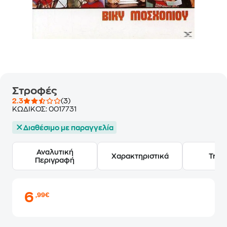
Στροφές
2.3
(3)
ΚΩΔΙΚΟΣ:
0017731
Διαθέσιμο με παραγγελία
Αναλυτική
Χαρακτηριστικά
Track
Περιγραφή
6
,99€