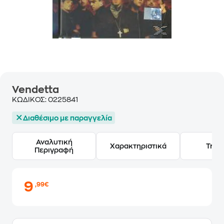
Vendetta
ΚΩΔΙΚΟΣ:
0225841
Διαθέσιμο με παραγγελία
Αναλυτική
Χαρακτηριστικά
Track
Περιγραφή
9
,99€