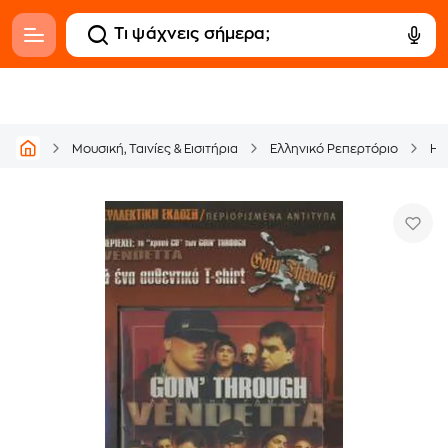
Μουσική, Ταινίες & Εισιτήρια
Ελληνικό Ρεπερτόριο
Hi