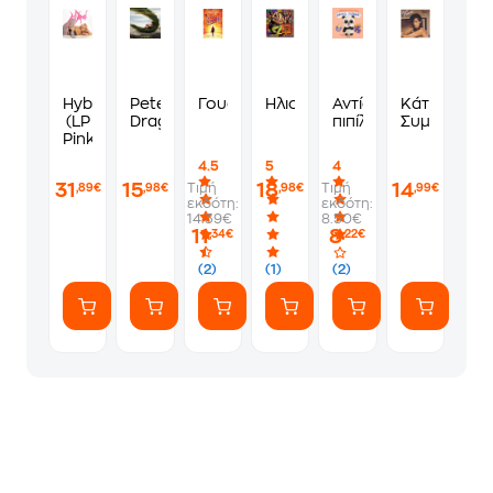
Hybrid
Pete's
Γουόνκα
Ηλιοτρόπια
Αντίο,
Κάτι
(LP
Dragon
πιπίλα!
Συμβαίνει
Pink)
4.5
5
4
31
15
18
14
Τιμή
Τιμή
,89€
,98€
,98€
,99€
εκδότη:
εκδότη:
14.39€
8.50€
11
8
,34€
,22€
(2)
(1)
(2)