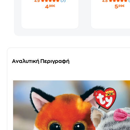
4.9
(7)
4.8
1607-39572
4
5
,98€
,99€
Αναλυτική Περιγραφή