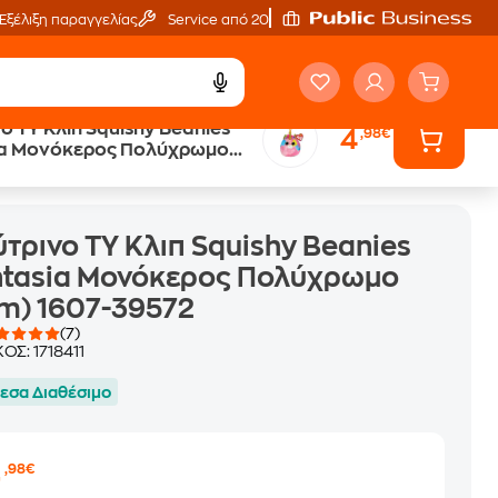
Εξέλιξη παραγγελίας
Service από 20'
ο TY Κλιπ Squishy Beanies
4
,98€
ia Μονόκερος Πολύχρωμο
572
607-39572
τρινο TY Κλιπ Squishy Beanies
ntasia Μονόκερος Πολύχρωμο
m) 1607-39572
(7)
ΚΟΣ:
1718411
εσα Διαθέσιμο
4
,98€