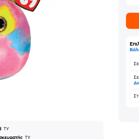
Επι
Βάλ
Σ
Σε
Δι
Σ
d
TY
σκευαστής
TY