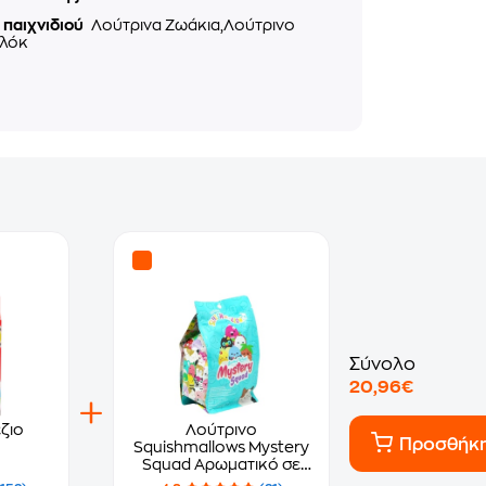
 παιχνιδιού
Λούτρινα Ζωάκια,Λούτρινο
λόκ
Σύνολο
20,96€
ζιο
Λούτρινο
Προσθήκ
Squishmallows Mystery
Squad Αρωματικό σε
Σακουλάκι Έκπληξη σε