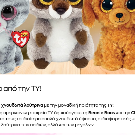
 από την TY!
ι
χνουδωτά λούτρινα
με την μοναδική ποιότητα της
TY
!
 η αμερικάνικη εταιρεία TY δημιούργησε τη
Beanie Boos
και την
C
κό τους το ιδιαίτερα απαλό χνουδωτό ύφασμα, οι διαφορετικές 
 λούτρινο των παιδιών, αλλά και των μεγάλων.