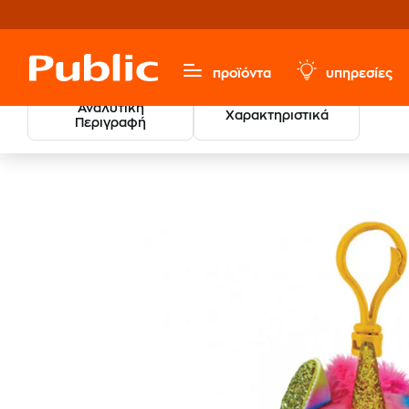
προϊόντα
υπηρεσίες
Αναλυτική
Χαρακτηριστικά
Περιγραφή
Λούτρινο
Παιχνίδια & Παιδικά
Λούτρινα & Κουκλάκια