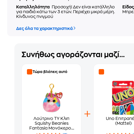
Καταλληλότητα
Προσοχή! Δεν είναι κατάλληλο
Είδος
για παιδιά κάτω των 3 ετών. Περιέχει μικρά μέρη.
Μπρε
Κίνδυνος πνιγμού
Δες όλα τα χαρακτηριστικά
Συνήθως αγοράζονται μαζί...
Τώρα βλέπεις αυτό
Λούτρινο TY Κλιπ
Uno Επιτραπέ
Squishy Beanies
(Mattel)
Fantasia Μονόκερος
Πολύχρωμο (7cm)