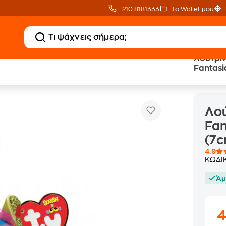
210 8181333
Το Wallet μου
Λούτριν
Fantas
 TY Κλιπ Squishy Beanies Fantasia Μονόκερος Πολύχρωμο (7cm) 1607-39
(7cm) 1
Λού
Fa
(7c
4.9
ΚΩΔΙ
Άμ