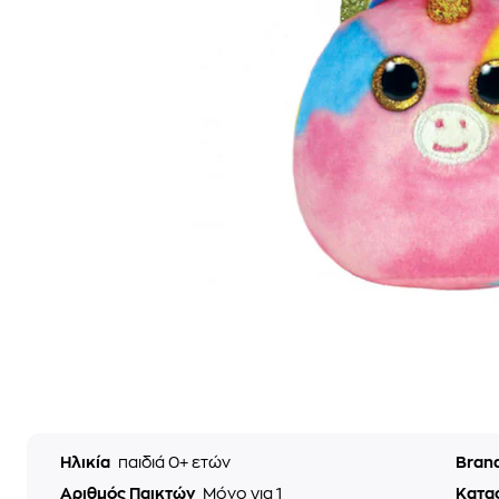
Ηλικία
παιδιά 0+ ετών
Bran
Αριθμός Παικτών
Μόνο για 1
Κατα