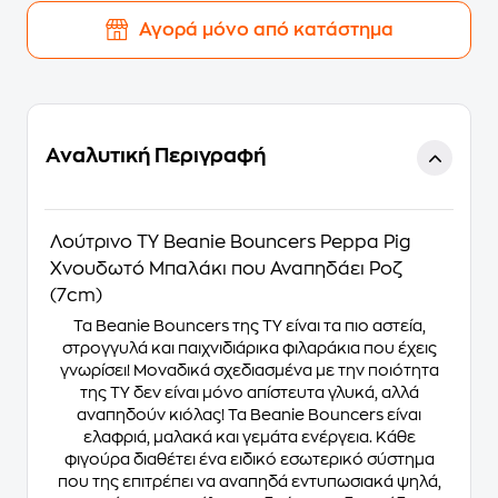
Αγορά μόνο από κατάστημα
Αναλυτική Περιγραφή
Λούτρινο TY Beanie Bouncers Peppa Pig
Χνουδωτό Μπαλάκι που Αναπηδάει Ροζ
(7cm)
Τα Beanie Bouncers της TY είναι τα πιο αστεία,
στρογγυλά και παιχνιδιάρικα φιλαράκια που έχεις
γνωρίσει! Μοναδικά σχεδιασμένα με την ποιότητα
της TY δεν είναι μόνο απίστευτα γλυκά, αλλά
αναπηδούν κιόλας! Τα Beanie Bouncers είναι
ελαφριά, μαλακά και γεμάτα ενέργεια. Κάθε
φιγούρα διαθέτει ένα ειδικό εσωτερικό σύστημα
που της επιτρέπει να αναπηδά εντυπωσιακά ψηλά,