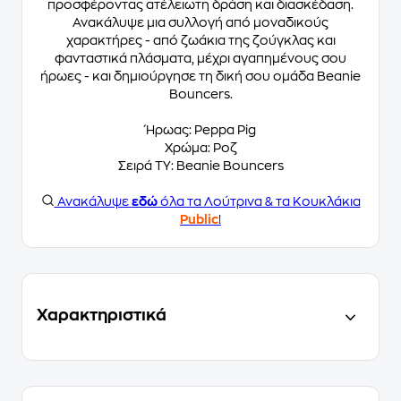
προσφέροντας ατέλειωτη δράση και διασκέδαση.
Ανακάλυψε μια συλλογή από μοναδικούς
χαρακτήρες - από ζωάκια της ζούγκλας και
φανταστικά πλάσματα, μέχρι αγαπημένους σου
ήρωες - και δημιούργησε τη δική σου ομάδα Beanie
Bouncers.
Ήρωας: Peppa Pig
Χρώμα: Ροζ
Σειρά TY: Beanie Bouncers
Ανακάλυψε
εδώ
όλα τα Λούτρινα & τα Κουκλάκια
Public
!
Χαρακτηριστικά