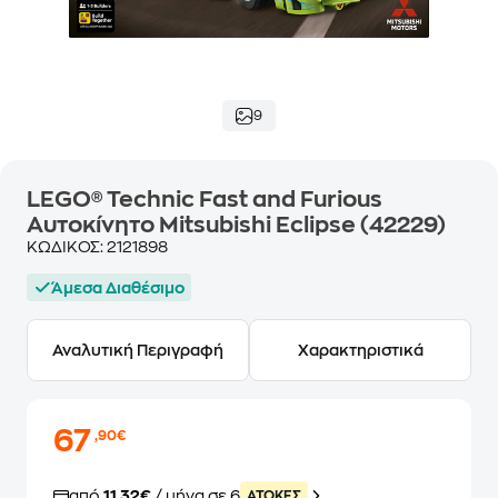
9
LEGO® Technic Fast and Furious
Αυτοκίνητο Mitsubishi Eclipse (42229)
ΚΩΔΙΚΟΣ:
2121898
Άμεσα Διαθέσιμο
Αναλυτική Περιγραφή
Χαρακτηριστικά
67
,90€
από
11,32€
/ μήνα σε 6
ATOKEΣ