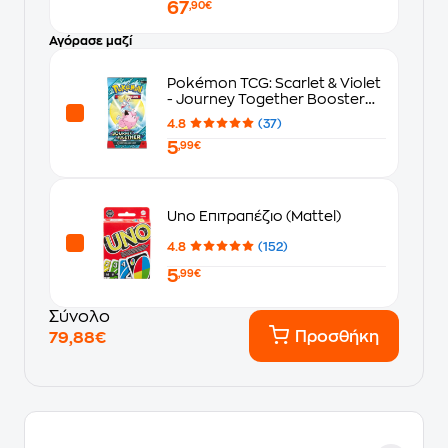
67
,90€
Αγόρασε μαζί
Pokémon TCG: Scarlet & Violet
- Journey Together Booster
Blister
4.8
(37)
5
,99€
Uno Επιτραπέζιο (Mattel)
4.8
(152)
5
,99€
Σύνολο
Προσθήκη
79,88€