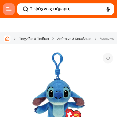
Λούτρινο T
Παιχνίδια & Παιδικά
Λούτρινα & Κουκλάκια