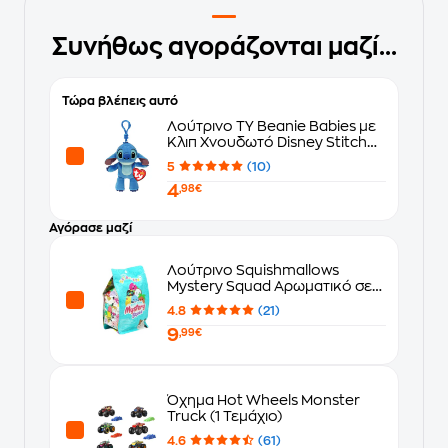
Συνήθως αγοράζονται μαζί...
Τώρα βλέπεις αυτό
Λούτρινο TY Beanie Babies με
Κλιπ Χνουδωτό Disney Stitch
(8.5cm)
5
(10)
4
,98€
Αγόρασε μαζί
Λούτρινο Squishmallows
Mystery Squad Αρωματικό σε
Σακουλάκι Έκπληξη σε 6 Σχέδια
4.8
(21)
(13cm) - Τυχαία Επιλογή
9
Σχεδίου
,99€
Όχημα Hot Wheels Monster
Truck (1 Τεμάχιο)
4.6
(61)