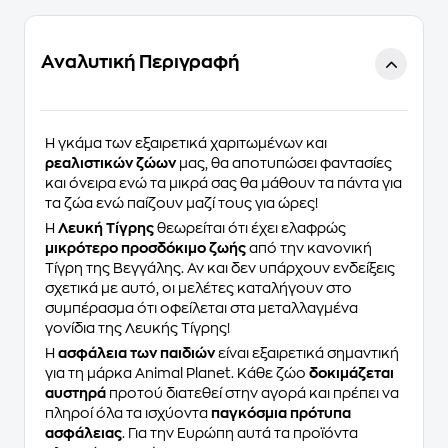
Αναλυτική Περιγραφή
Η γκάμα των εξαιρετικά χαριτωμένων και
ρεαλιστικών ζώων
μας, θα αποτυπώσει φαντασίες
και όνειρα ενώ τα μικρά σας θα μάθουν τα πάντα για
τα ζώα ενώ παίζουν μαζί τους για ώρες!
Η
Λευκή Τίγρης
θεωρείται ότι έχει ελαφρώς
μικρότερο προσδόκιμο ζωής
από την κανονική
Τίγρη της Βεγγάλης. Αν και δεν υπάρχουν ενδείξεις
σχετικά με αυτό, οι μελέτες καταλήγουν στο
συμπέρασμα ότι οφείλεται στα μεταλλαγμένα
γονίδια της Λευκής Τίγρης!
Η
ασφάλεια των παιδιών
είναι εξαιρετικά σημαντική
για τη μάρκα Animal Planet. Κάθε ζώο
δοκιμάζεται
αυστηρά
προτού διατεθεί στην αγορά και πρέπει να
πληροί όλα τα ισχύοντα
παγκόσμια πρότυπα
ασφάλειας
. Για την Ευρώπη αυτά τα προϊόντα