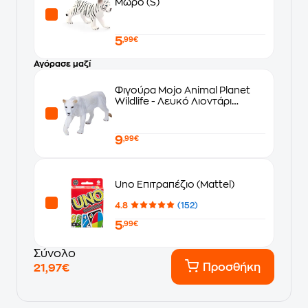
Μωρό (S)
5
,99€
Αγόρασε μαζί
Φιγούρα Mojo Animal Planet
Wildlife - Λευκό Λιοντάρι
Θηλυκό Large
9
,99€
Uno Επιτραπέζιο (Mattel)
4.8
(152)
5
,99€
Σύνολο
Προσθήκη
21,97€