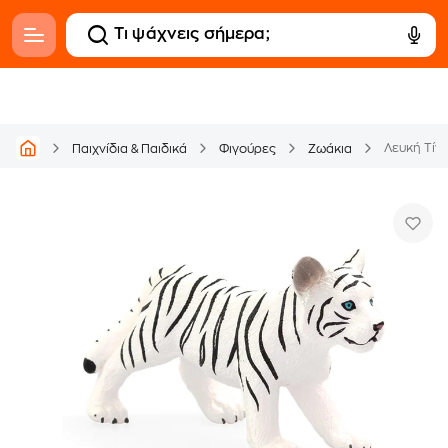
Λευκή Τίγ
Παιχνίδια & Παιδικά
Φιγούρες
Ζωάκια