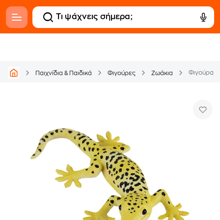
Φιγούρα M
Παιχνίδια & Παιδικά
Φιγούρες
Ζωάκια