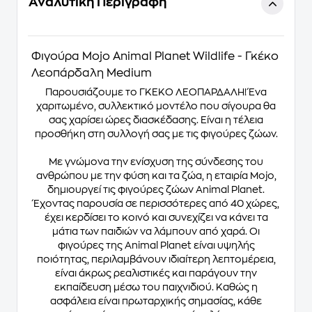
Αναλυτική Περιγραφή
Φιγούρα Mojo Animal Planet Wildlife - Γκέκο
Λεοπάρδαλη Medium
Παρουσιάζουμε το ΓΚΕΚΟ ΛΕΟΠΑΡΔΑΛΗ! Ένα
χαριτωμένο, συλλεκτικό μοντέλο που σίγουρα θα
σας χαρίσει ώρες διασκέδασης. Είναι η τέλεια
προσθήκη στη συλλογή σας με τις φιγούρες ζώων.
Με γνώμονα την ενίσχυση της σύνδεσης του
ανθρώπου με την φύση και τα ζώα, η εταιρία Mojo,
δημιουργεί τις φιγούρες ζώων Animal Planet.
Έχοντας παρουσία σε περισσότερες από 40 χώρες,
έχει κερδίσει το κοινό και συνεχίζει να κάνει τα
μάτια των παιδιών να λάμπουν από χαρά. Οι
φιγούρες της Animal Planet είναι υψηλής
ποιότητας, περιλαμβάνουν ιδιαίτερη λεπτομέρεια,
είναι άκρως ρεαλιστικές και παράγουν την
εκπαίδευση μέσω του παιχνιδιού. Καθώς η
ασφάλεια είναι πρωταρχικής σημασίας, κάθε