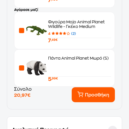
7
Αγόρασε μαζί
Φιγούρα Mojo Animal Planet
Wildlife - Γκέκο Medium
4
(2)
7
,49€
Πάντα Animal Planet Μωρό (S)
5
,99€
Σύνολο
Προσθήκη
20,97€