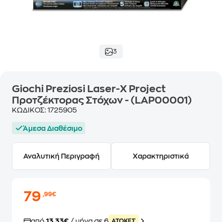
3
Giochi Preziosi Laser-X Project
Προτζέκτορας Στόχων - (LAP00001)
ΚΩΔΙΚΟΣ:
1725905
Άμεσα Διαθέσιμο
Αναλυτική Περιγραφή
Χαρακτηριστικά
79
,99€
από
13,33€
/ μήνα σε 6
ATOKEΣ