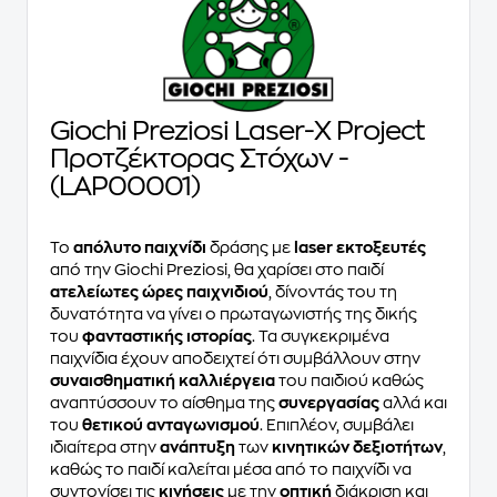
Giochi Preziosi Laser-X Project
Προτζέκτορας Στόχων -
(LAP00001)
Το
απόλυτο παιχνίδι
δράσης με
laser εκτοξευτές
από την Giochi Preziosi, θα χαρίσει στο παιδί
ατελείωτες ώρες παιχνιδιού
, δίνοντάς του τη
δυνατότητα να γίνει ο πρωταγωνιστής της δικής
του
φανταστικής ιστορίας
. Τα συγκεκριμένα
παιχνίδια έχουν αποδειχτεί ότι συμβάλλουν στην
συναισθηματική καλλιέργεια
του παιδιού καθώς
αναπτύσσουν το αίσθημα της
συνεργασίας
αλλά και
του
θετικού ανταγωνισμού
. Επιπλέον, συμβάλει
ιδιαίτερα στην
ανάπτυξη
των
κινητικών δεξιοτήτων
,
καθώς το παιδί καλείται μέσα από το παιχνίδι να
συντονίσει τις
κινήσεις
με την
οπτική
διάκριση και