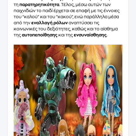
τη
παρατηρητικότητα
. Τέλος, μέσω αυτών των
παιχνιδιών το παιδί έρχεται σε επαφή με τις έννοιες
του "καλού" και του "κακού", ενώ παράλληλα μέσα
από την
εναλλαγή ρόλων
αναπτύσσει τις
κοινωνικές του δεξιότητες, καθώς και το αίσθημα
της
αυτοπεποίθησης
και της
ενσυναίσθησης
.