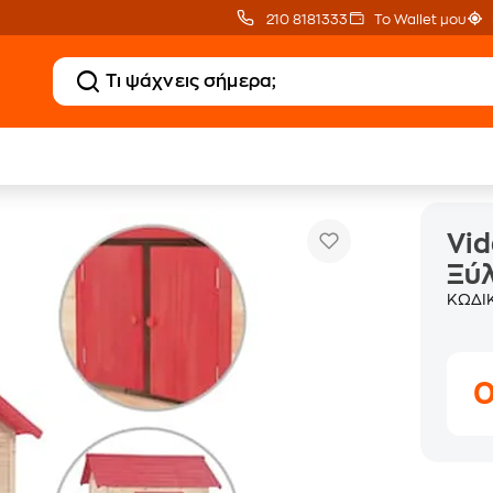
210 8181333
Το Wallet μου
Vidaxl Σπιτάκι Παιδικό Κόκκινο Ξύλινο
πιτάκια Κήπου
Vid
Ξύλ
ΚΩΔΙ