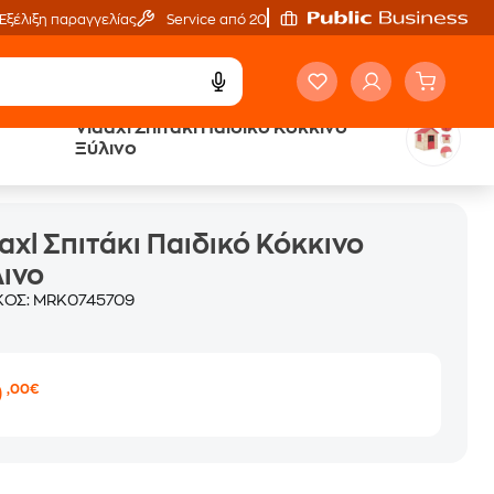
Εξέλιξη παραγγελίας
Service από 20'
Vidaxl Σπιτάκι Παιδικό Κόκκινο
Ξύλινο
axl Σπιτάκι Παιδικό Κόκκινο
ινο
ΚΟΣ:
MRK0745709
0
,00€