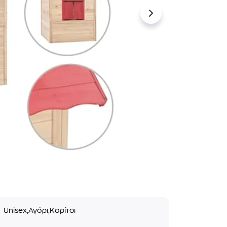
ο
Unisex,Αγόρι,Κορίτσι