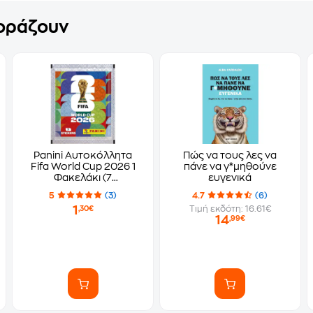
γοράζουν
Panini Αυτοκόλλητα
Πώς να τους λες να
Fifa World Cup 2026 1
πάνε να γ*μηθούνε
Φακελάκι (7
ευγενικά
Αυτοκόλλητα)
5
(3)
4.7
(6)
1
Τιμή εκδότη: 16.61€
,30€
14
,99€