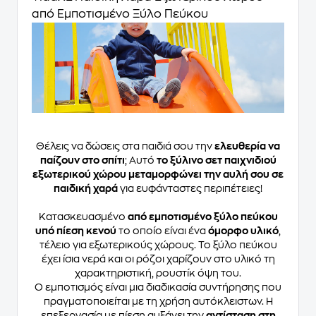
από Εμποτισμένο Ξύλο Πεύκου
Θέλεις να δώσεις στα παιδιά σου την
ελευθερία να
παίζουν στο σπίτι
; Αυτό
το ξύλινο σετ παιχνιδιού
εξωτερικού χώρου μεταμορφώνει την αυλή σου σε
παιδική χαρά
για ευφάνταστες περιπέτειες!
Κατασκευασμένο
από εμποτισμένο ξύλο πεύκου
υπό πίεση κενού
το οποίο είναι ένα
όμορφο υλικό
,
τέλειο για εξωτερικούς χώρους. Το ξύλο πεύκου
έχει ίσια νερά και οι ρόζοι χαρίζουν στο υλικό τη
χαρακτηριστική, ρουστίκ όψη του.
Ο εμποτισμός είναι μια διαδικασία συντήρησης που
πραγματοποιείται με τη χρήση αυτόκλειστων. Η
επεξεργασία με πίεση αυξάνει την
αντίσταση στη