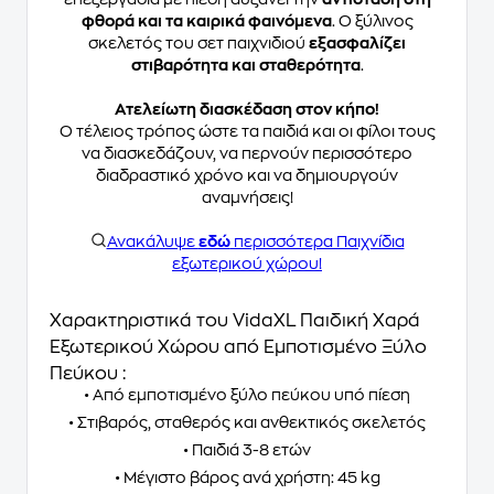
φθορά και τα καιρικά φαινόμενα
. Ο ξύλινος
σκελετός του σετ παιχνιδιού
εξασφαλίζει
στιβαρότητα και σταθερότητα
.
Ατελείωτη διασκέδαση στον κήπο!
Ο τέλειος τρόπος ώστε τα παιδιά και οι φίλοι τους
να διασκεδάζουν, να περνούν περισσότερο
διαδραστικό χρόνο και να δημιουργούν
αναμνήσεις!
Ανακάλυψε
εδώ
περισσότερα Παιχνίδια
εξωτερικού χώρου!
Χαρακτηριστικά του VidaXL Παιδική Χαρά
Εξωτερικού Χώρου από Εμποτισμένο Ξύλο
Πεύκου :
• Από εμποτισμένο ξύλο πεύκου υπό πίεση
• Στιβαρός, σταθερός και ανθεκτικός σκελετός
• Παιδιά 3-8 ετών
• Μέγιστο βάρος ανά χρήστη: 45 kg