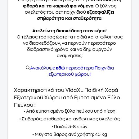
φθορά και τα καιρικά φαινόμενα
. Ο ξύλινος
σκελετός του σετ παιχνιδιού
εξασφαλίζει
στιβαρότητα και σταθερότητα
.
Ατελείωτη διασκέδαση στον κήπο!
Ο τέλειος τρόπος ώστε τα παιδιά και οι φίλοι τους
να διασκεδάζουν, να περνούν περισσότερο
διαδραστικό χρόνο και να δημιουργούν
αναμνήσεις!
Ανακάλυψε
εδώ
περισσότερα Παιχνίδια
εξωτερικού χώρου!
Χαρακτηριστικά του VidaXL Παιδική Χαρά
Εξωτερικού Χώρου από Εμποτισμένο Ξύλο
Πεύκου :
• Από εμποτισμένο ξύλο πεύκου υπό πίεση
• Στιβαρός, σταθερός και ανθεκτικός σκελετός
• Παιδιά 3-8 ετών
• Μέγιστο βάρος ανά χρήστη: 45 kg