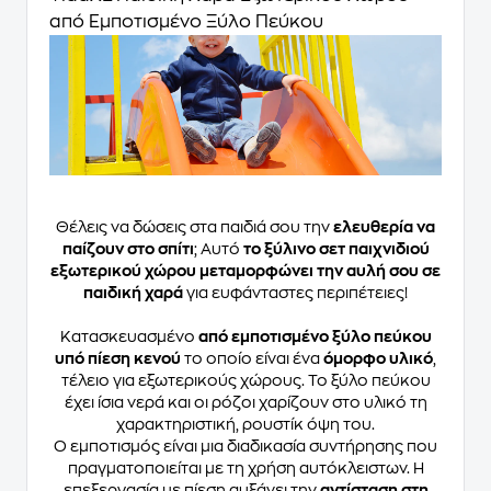
από Εμποτισμένο Ξύλο Πεύκου
Θέλεις να δώσεις στα παιδιά σου την
ελευθερία να
παίζουν στο σπίτι
; Αυτό
το ξύλινο σετ παιχνιδιού
εξωτερικού χώρου μεταμορφώνει την αυλή σου σε
παιδική χαρά
για ευφάνταστες περιπέτειες!
Κατασκευασμένο
από εμποτισμένο ξύλο πεύκου
υπό πίεση κενού
το οποίο είναι ένα
όμορφο υλικό
,
τέλειο για εξωτερικούς χώρους. Το ξύλο πεύκου
έχει ίσια νερά και οι ρόζοι χαρίζουν στο υλικό τη
χαρακτηριστική, ρουστίκ όψη του.
Ο εμποτισμός είναι μια διαδικασία συντήρησης που
πραγματοποιείται με τη χρήση αυτόκλειστων. Η
επεξεργασία με πίεση αυξάνει την
αντίσταση στη