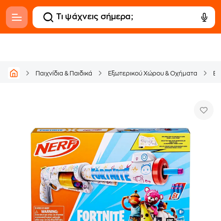
Παιχνίδια & Παιδικά
Εξωτερικού Χώρου & Οχήματα
Εκ