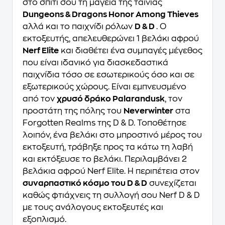
στο σπίτι σου τη μαγεία της ταινίας
Dungeons & Dragons Honor Among Thieves
αλλά και το παιχνίδι ρόλων
D & D
. Ο
εκτοξευτής, απελευθερώνει 1 βελάκι αφρού
Nerf Elite
και διαθέτει ένα συμπαγές μέγεθος
που είναι ιδανικό για διασκεδαστικά
παιχνίδια τόσο σε εσωτερικούς όσο και σε
εξωτερικούς χώρους. Είναι εμπνευσμένο
από τον
χρυσό δράκο Palarandusk
, τον
προστάτη της πόλης του
Neverwinter
στα
Forgotten Realms της D & D. Τοποθέτησε
λοιπόν, ένα βελάκι στο μπροστινό μέρος του
εκτοξευτή, τράβηξε προς τα κάτω τη λαβή
και εκτόξευσε το βελάκι. Περιλαμβάνει 2
βελάκια αφρού Nerf Elite. Η περιπέτεια στον
συναρπαστικό κόσμο του D & D
συνεχίζεται
καθώς φτιάχνεις τη συλλογή σου Nerf D & D
με τους ανάλογους εκτοξευτές και
εξοπλισμό.