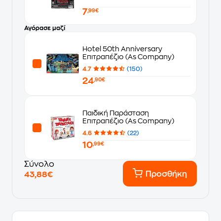
7
,99€
Αγόρασε μαζί
Hotel 50th Anniversary
Επιτραπέζιο (As Company)
4.7
(150)
24
,90€
Παιδική Παράσταση
Επιτραπέζιο (As Company)
4.6
(22)
10
,99€
Σύνολο
Προσθήκη
43,88€