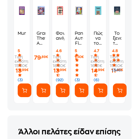
Murdoku
Grand
Φονικά
Panini
Πώς
Το
Theft
αινίγματα
Αυτοκόλλητα
να
ξενοδοχείο
Auto
Fifa
τους
των
VI
World
λες
συναισθημ
5
4.6
5
4.7
4.8
Standard
Cup
να
79
1
Τιμή
Τιμή
Τιμή
Τιμή
,89€
,30€
Edition
2026
πάνε
εκδότη:
εκδότη:
εκδότη:
εκδότη:
-
1
να
15.50€
18.80€
16.61€
15.50€
PS5
Φακελάκι
γ*μηθούνε
13
13
14
11
(346)
,99€
,99€
,99€
,40€
(7
ευγενικά
Αυτοκόλλητα)
(3)
(92)
(3)
(6)
Άλλοι πελάτες είδαν επίσης