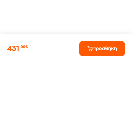
431
,99€
Προσθήκη