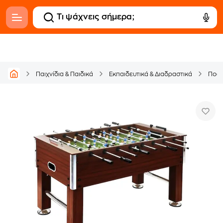
Παιχνίδια & Παιδικά
Εκπαιδευτικά & Διαδραστικά
Ποδο