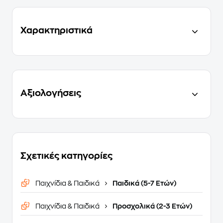
Χαρακτηριστικά
Αξιολογήσεις
Σχετικές κατηγορίες
Παιχνίδια & Παιδικά
Παιδικά (5-7 Ετών)
Παιχνίδια & Παιδικά
Προσχολικά (2-3 Ετών)