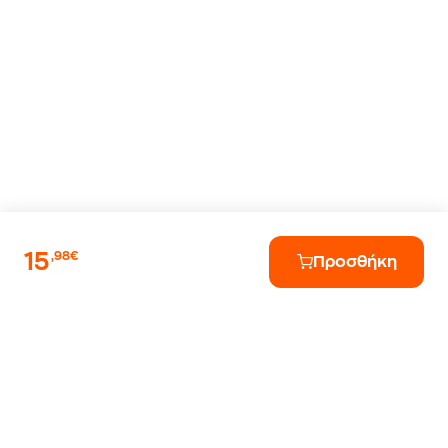
15
,98€
Προσθήκη