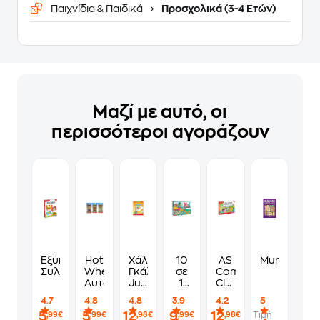
Παιχνίδια & Παιδικά
Προσχολικά (3-4 Ετών)
Μαζί με αυτό, οι
περισσότεροι αγοράζουν
Εξυπνούλης
Hot
Χάλι
10
AS
Murdoku
Συλλαβές
Wheels
Γκάλι
σε
Company
Αυτοκινητάκια
Junior
1:
Clementoni
Επιτραπέζιο
Κλασικά
Εξυπνούλης
4.7
4.8
4.8
3.9
4.2
5
(Κάισσα)
Και
Ηλεκτρονική
5
5
12
9
12
Τιμή
,99€
,99€
,98€
,99€
,98€
Εκπαιδευτικά
Εγκυκλοπαίδεια