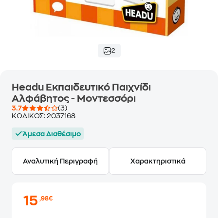
2
Headu Εκπαιδευτικό Παιχνίδι
Αλφάβητος - Μοντεσσόρι
3.7
(3)
ΚΩΔΙΚΟΣ:
2037168
Άμεσα Διαθέσιμο
Αναλυτική Περιγραφή
Χαρακτηριστικά
15
,98€