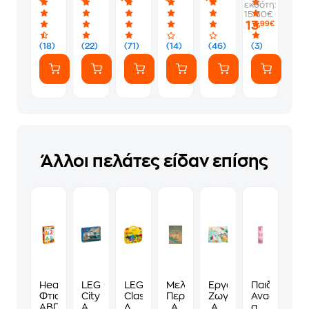
εκδότη:
Παιχνίδια
3+
15.50€
Επιτραπέζιο
13
,99€
(AS
Company)
(18)
(22)
(71)
(14)
(46)
(3)
Άλλοι πελάτες είδαν επίσης
Headu
LEGO®
LEGO®
Μελέτη
Εργαστήριο
Παιδικό
Φτιαχνω
City
Classic
Περιβάλλοντος
Ζωγραφικής
Αναστημόμ
ΑΒΓ
Ασθενοφόρο
Δημιουργικό
Α'
AS
από