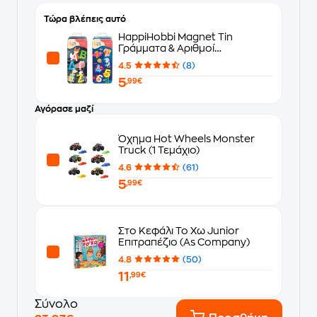
Τώρα βλέπεις αυτό
HappiHobbi Magnet Tin
Γράμματα & Αριθμοί
Εκπαιδευτικοί Χάρτινοι
4.5
(8)
Μαγνήτες 1 Τμχ - Τυχαία
5
Επιλογή Σχεδίου
,99€
Αγόρασε μαζί
Όχημα Hot Wheels Monster
Truck (1 Τεμάχιο)
4.6
(61)
5
,99€
Στο Κεφάλι Το Χω Junior
Επιτραπέζιο (As Company)
4.8
(50)
11
,99€
Σύνολο