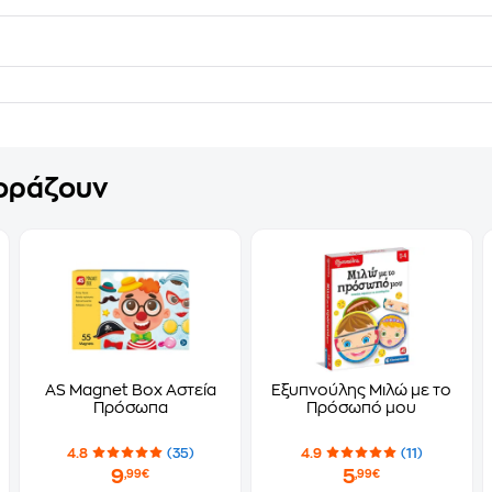
γοράζουν
AS Magnet Box Αστεία
Εξυπνούλης Μιλώ με το
Πρόσωπα
Πρόσωπό μου
4.8
(35)
4.9
(11)
9
5
,99€
,99€