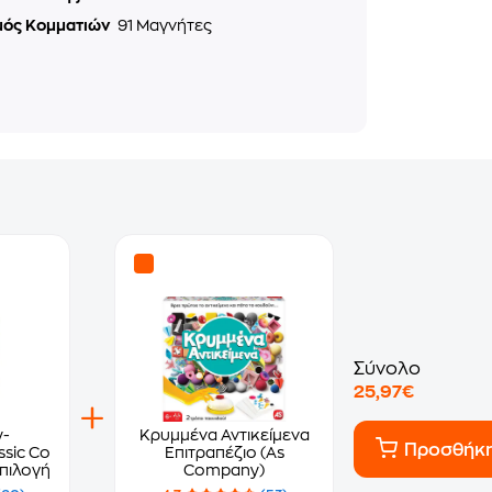
μός Κομματιών
91 Μαγνήτες
Σύνολο
25,97€
y-
Κρυμμένα Αντικείμενα
Προσθήκ
sic Color 4
Επιτραπέζιο (As
Επιλογή
Company)