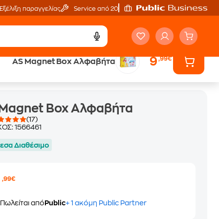
Εξέλιξη παραγγελίας
Service από 20'
9
,99€
AS Magnet Box Αλφαβήτα
 Magnet Box Αλφαβήτα
(17)
ΚΟΣ:
1566461
εσα Διαθέσιμο
9
,99€
Πωλείται από
Public
+ 1 ακόμη Public Partner