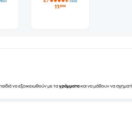
(60)
4.7
(53)
11
,99€
παιδιά να εξοικειωθούν με τα
γράμματα
και να μάθουν να σχηματ