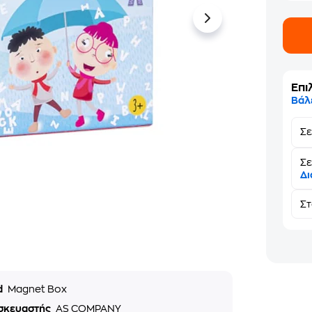
Επι
Βάλ
Σ
Σε
Δι
Σ
d
Magnet Box
σκευαστής
AS COMPANY