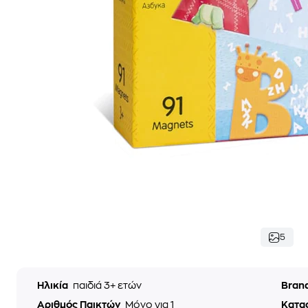
5
Ηλικία
παιδιά 3+ ετών
Bran
Αριθμός Παικτών
Μόνο για 1
Κατα