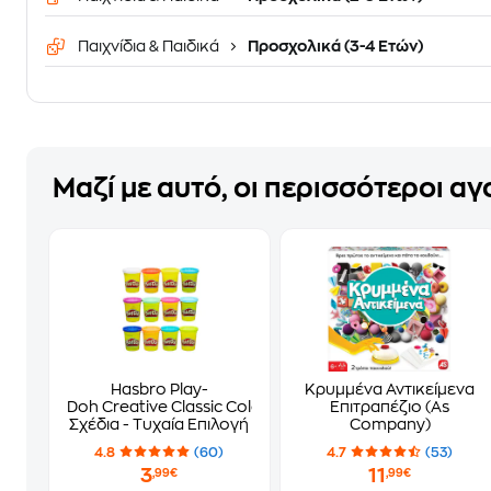
Παιχνίδια & Παιδικά
Προσχολικά (3-4 Ετών)
Μαζί με αυτό, οι περισσότεροι α
Hasbro Play-
Κρυμμένα Αντικείμενα
Doh Creative Classic Color 4
Επιτραπέζιο (As
Σχέδια - Τυχαία Επιλογή
Company)
4.8
(60)
4.7
(53)
3
11
,99€
,99€