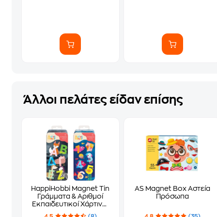
Άλλοι πελάτες είδαν επίσης
HappiHobbi Magnet Tin
AS Magnet Box Αστεία
Γράμματα & Αριθμοί
Πρόσωπα
Εκπαιδευτικοί Χάρτινοι
Μαγνήτες 1 Τμχ - Τυχαία
4.5
(8)
4.8
(35)