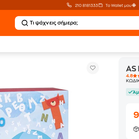
210 8181333
Το Wallet μου
AS Magnet Box Αλφαβήτα
αιδευτικά Παιχνίδια
AS
4.8
ΚΩΔΙ
Άμ