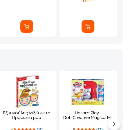
11
Εξυπνούλης Μιλώ με το
Hasbro Play-
Πρόσωπό μου
Doh Creative Magical Mixer Plays
4.9
(11)
5
(13)