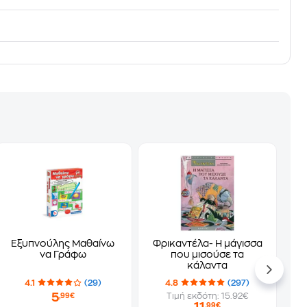
Εξυπνούλης Μαθαίνω
Φρικαντέλα- Η μάγισσα
να Γράφω
που μισούσε τα
κάλαντα
4.1
(29)
4.8
(297)
5
Τιμή εκδότη: 15.92€
,99€
,99€