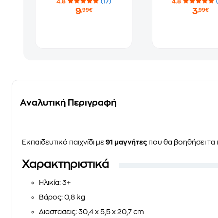
4.8
(17)
4.8
9
3
,99€
,99€
Αναλυτική Περιγραφή
Εκπαιδευτικό παιχνίδι με
91 μαγνήτες
που θα βοηθήσει τα 
Χαρακτηριστικά
Ηλικία
: 3+
Βάρος
: 0,8 kg
Διαστασεις
: 30,4 x 5,5 x 20,7 cm