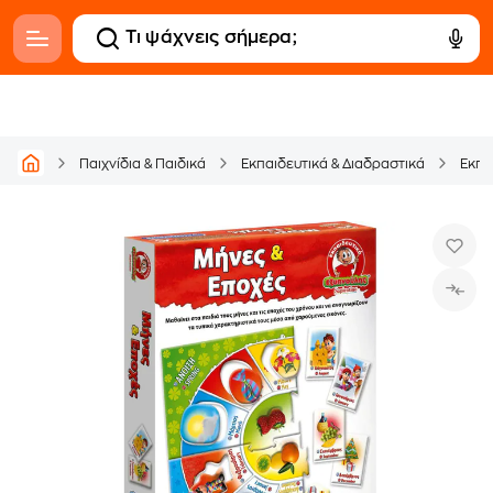
Παιχνίδια & Παιδικά
Εκπαιδευτικά & Διαδραστικά
Εκπα