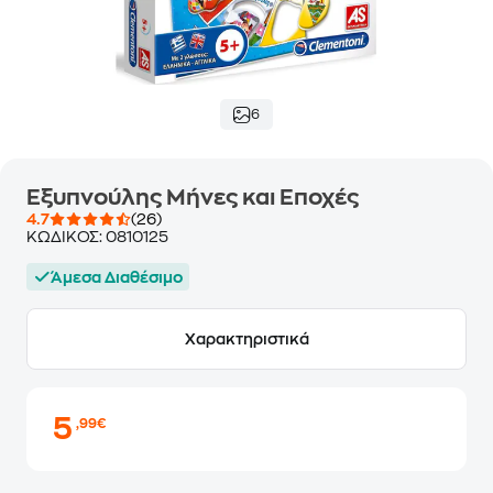
6
Εξυπνούλης Μήνες και Εποχές
4.7
(26)
ΚΩΔΙΚΟΣ:
0810125
Άμεσα Διαθέσιμο
Χαρακτηριστικά
5
,99€