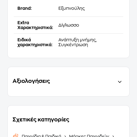
Brand:
Εξυπνούλης
Extra
Δίγλωσσο
Χαρακτηριστικά:
Ειδικά
Ανάπτυξη μνήμης,
χαρακτηριστικά:
Συγκέντρωση
Αξιολογήσεις
Σχετικές κατηγορίες
Παιχνίδια & Παιδικά
Μάρκες Παιχνιδιών