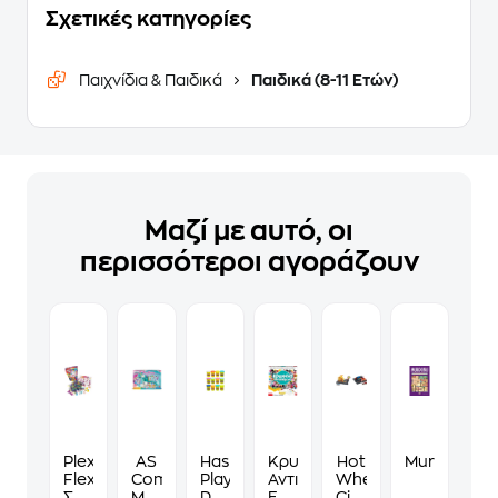
Σχετικές κατηγορίες
Παιχνίδια & Παιδικά
Παιδικά (8-11 Ετών)
Μαζί με αυτό, οι
περισσότεροι αγοράζουν
Plexi
AS
Hasbro
Κρυμμένα
Hot
Murdoku
Flexi
Company
Play-
Αντικείμενα
Wheels
Σακουλάκι
Μαθαίνω
Doh Creative Classic Color 4
Επιτραπέζιο
City