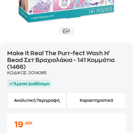
3
Make It Real The Purr-fect Wash N'
Bead Σετ Βραχιολάκια - 141 Κομμάτια
(1466)
ΚΩΔΙΚΟΣ:
2014085
Άμεσα Διαθέσιμο
Αναλυτική Περιγραφή
Χαρακτηριστικά
19
,99€