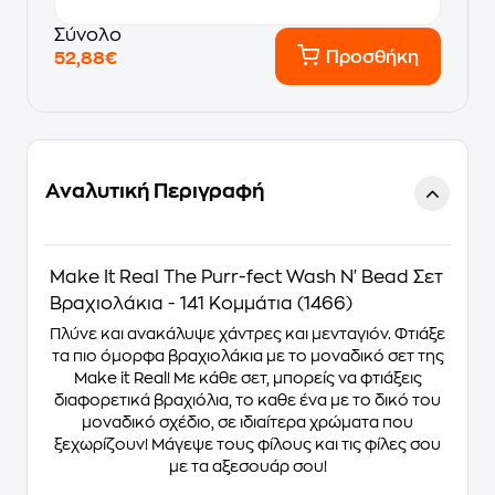
Σύνολο
Προσθήκη
52,88€
Αναλυτική Περιγραφή
Make It Real The Purr-fect Wash N' Bead Σετ
Βραχιολάκια - 141 Κομμάτια (1466)
Πλύνε και ανακάλυψε χάντρες και μενταγιόν. Φτιάξε
τα πιο όμορφα βραχιολάκια με το μοναδικό σετ της
Make it Real! Με κάθε σετ, μπορείς να φτιάξεις
διαφορετικά βραχιόλια, το καθε ένα με το δικό του
μοναδικό σχέδιο, σε ιδιαίτερα χρώματα που
ξεχωρίζουν! Μάγεψε τους φίλους και τις φίλες σου
με τα αξεσουάρ σου!