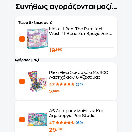
Συνήθως αγοράζονται μαζί...
Τώρα βλέπεις αυτό
Make It Real The Purr-fect
Wash N' Bead Σετ Βραχιολάκια
- 141 Κομμάτια (1466)
19
,99€
Αγόρασε μαζί
Plexi Flexi Σακουλάκι Με 800
Λαστιχάκια & 8 Αξεσουάρ
4.7
(34)
2
,99€
AS Company Μαθαίνω Και
Δημιουργώ Pen Studio
4.7
(62)
29
,90€