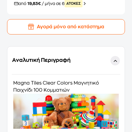
από
19,83€
/ μήνα σε 6
ATOKEΣ
Αγορά μόνο από κατάστημα
Αναλυτική Περιγραφή
Magna Tiles Clear Colors Μαγνητικό
Παιχνίδι 100 Κομματιών