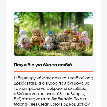
Παιχνίδια για όλα τα παιδιά
Η δημιουργική φαντασία του παιδιού σας
χρειάζεται μια διέξοδο που όχι μόνο θα
του επιτρέψει να εκφραστεί ελεύθερα,
αλλά και να του αναπτύξει πολύτιμες
δεξιότητες κατά τη διαδικασία. Το σετ
Magna-Tiles Clear Colors 32 κομματιών