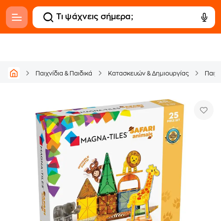
Παιχνίδια & Παιδικά
Κατασκευών & Δημιουργίας
Παιχ