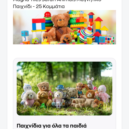
Παιχνίδι - 25 Κομμάτια
Παιχνίδια για όλα τα παιδιά