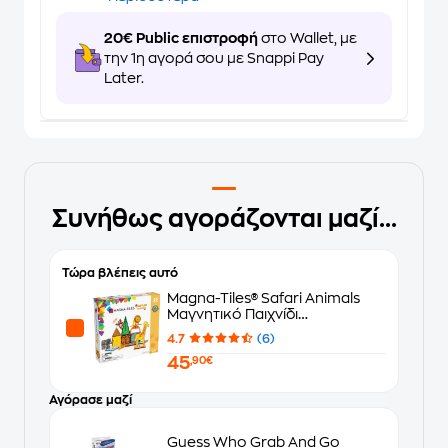
20€ Public επιστροφή
στο Wallet, με
την 1η αγορά σου με Snappi Pay
Later.
Συνήθως αγοράζονται μαζί...
Τώρα βλέπεις αυτό
Magna-Tiles® Safari Animals
Μαγνητικό Παιχνίδι
Κατασκευών - 25 Κομμάτια
4.7
(6)
(20925)
45
,90€
Αγόρασε μαζί
Guess Who Grab And Go