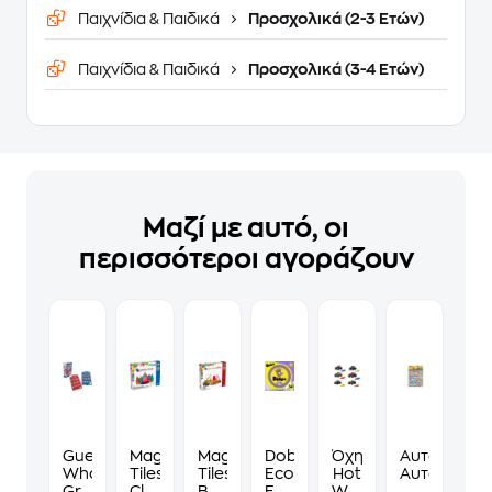
Παιχνίδια & Παιδικά
Προσχολικά (2-3 Ετών)
Παιχνίδια & Παιδικά
Προσχολικά (3-4 Ετών)
Μαζί με αυτό, οι
περισσότεροι αγοράζουν
Guess
Magna-
Magna-
Dobble
Όχημα
Αυτοκόλλη
Who
Tiles®
Tiles®
Eco
Hot
Αυτοκίνητα
Grab
Clear
Builder
Επιτραπέζιο
Wheels