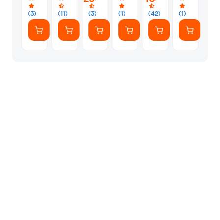
&
Από
Οδοντοφυΐ
100
Ουράνια
για
(3)
(11)
(3)
(1)
(42)
(1)
Αξεσουάρ
Πέτρα
Μωρά
(Mattel)