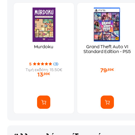
Murdoku
Grand Theft Auto VI
Standard Edition - PS5
5
(3)
79
Τιμή εκδότη: 15.50€
,89€
13
,99€