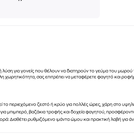
κή λύση για γονείς που θέλουν να διατηρούν το γεύμα του μωρού 
λη χωρητικότητα, σας επιτρέπει να μεταφέρετε φαγητό και ροφήμ
ί το περιεχόμενο ζεστό ή κρύο για πολλές ώρες, χάρη στο υψηλ
ή για μπιμπερό, βαζάκια τροφής και δοχεία φαγητού, προσφέρο
ορά: Διαθέτει ρυθμιζόμενο ιμάντα ώμου και πρακτική λαβή για άν