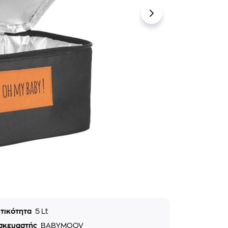
τικότητα
5 Lt
σκευαστής
BABYMOOV