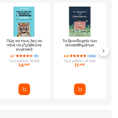
Πώς να τους λες να
Το ξενοδοχείο των
πάνε να γ*μηθούνε
συναισθημάτων
ευγενικά
4.7
(6)
4.8
(346)
Τιμή εκδότη: 16.61€
Τιμή εκδότη: 15.50€
14
11
,99€
,40€