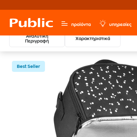
προϊόντα
υπηρεσίες
Αναλυτική
Χαρακτηριστικά
Περιγραφή
Παιχνίδια & Παιδικά
Βρεφικά
Φαγητό Μωρού
Β
Best Seller