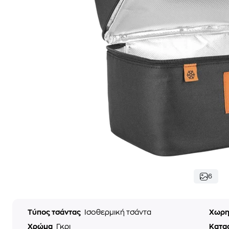
6
Τύπος τσάντας
Ισοθερμική τσάντα
Χωρη
Χρώμα
Γκρι
Κατα