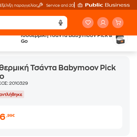
Εξέλιξη παραγγελίας
Service από 20'
Ισοθερμική Τσάντα Babymoov Pick &
Go
θερμική Τσάντα Babymoov Pick
Go
ΚΟΣ:
2010329
αντλήθηκε
36
,99€