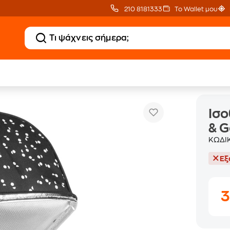
210 8181333
Το Wallet μου
Ισοθερμική Τσάντα Babymoov Pick & Go
ρεφικά Θερμός
Ισο
& 
ΚΩΔΙ
Εξ