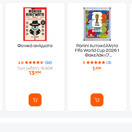
Φονικά αινίγματα
Panini Αυτοκόλλητα
Fifa World Cup 2026 1
Φακελάκι (7
Αυτοκόλλητα)
4.6
(92)
5
(3)
1
Τιμή εκδότη: 18.80€
,30€
13
,99€