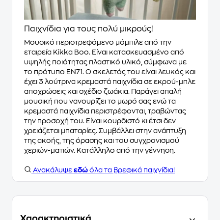
Παιχνίδια για τους πολύ μικρούς!
Μουσικό περιστρεφόμενο μόμπιλε από την
εταιρεία Kikka Boo. Είναι κατασκευασμένο από
υψηλής ποιότητας πλαστικό υλικό, σύμφωνα με
το πρότυπο EN71. Ο σκελετός του είναι λευκός και
έχει 3 λούτρινα κρεμαστά παιχνίδια σε εκρού-μπλε
αποχρώσεις και σχέδιο ζωάκια. Παράγει απαλή
μουσική που νανουρίζει το μωρό σας ενώ τα
κρεμαστά παιχνίδια περιστρέφονται, τραβώντας
την προσοχή του. Είναι κουρδιστό κι έτσι δεν
χρειάζεται μπαταρίες. Συμβάλλει στην ανάπτυξη
της ακοής, της όρασης και του συγχρονισμού
χεριών-ματιών. Κατάλληλο από την γέννηση.
Ανακάλυψε
εδώ
όλα τα βρεφικά παιχνίδια!
Χαρακτηριστικά