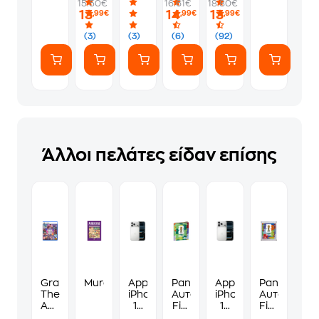
15.50€
16.61€
18.80€
PS5
Φακελάκι
γ*μηθούνε
13
14
13
,99€
,99€
,99€
(7
ευγενικά
Αυτοκόλλητα)
(3)
(3)
(6)
(92)
Άλλοι πελάτες είδαν επίσης
Grand
Murdoku
Apple
Panini
Apple
Panini
Theft
iPhone
Αυτοκόλλητα
iPhone
Αυτοκόλλη
Auto
17
Fifa
17
Fifa
VI
Pro
World
Pro
World