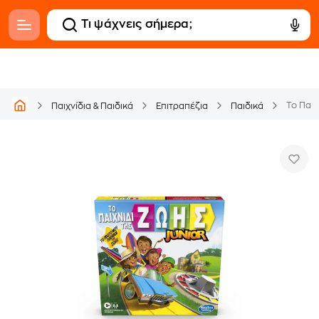
Το Παιχ
Παιχνίδια & Παιδικά
Επιτραπέζια
Παιδικά