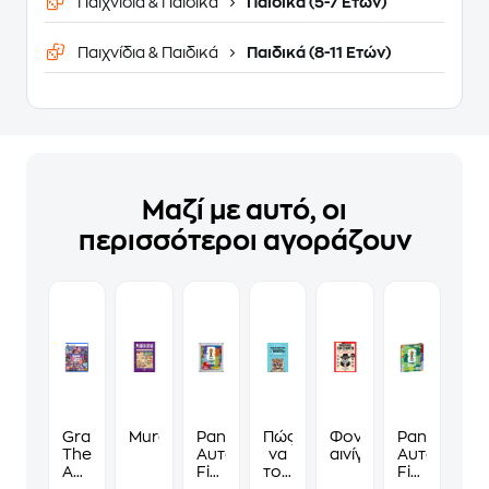
Παιχνίδια & Παιδικά
Παιδικά (5-7 Ετών)
Παιχνίδια & Παιδικά
Παιδικά (8-11 Ετών)
Μαζί με αυτό, οι
περισσότεροι αγοράζουν
Grand
Murdoku
Panini
Πώς
Φονικά
Panini
Theft
Αυτοκόλλητα
να
αινίγματα
Αυτοκόλλη
Auto
Fifa
τους
Fifa