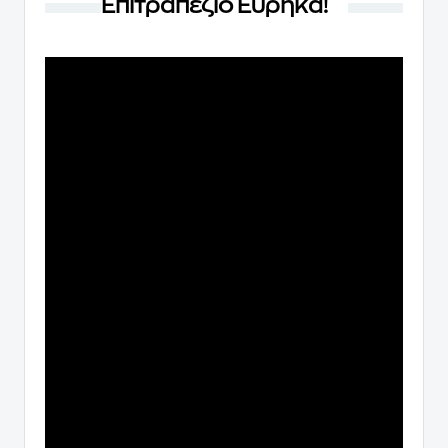
Επιτραπέζιο Εύρηκα!