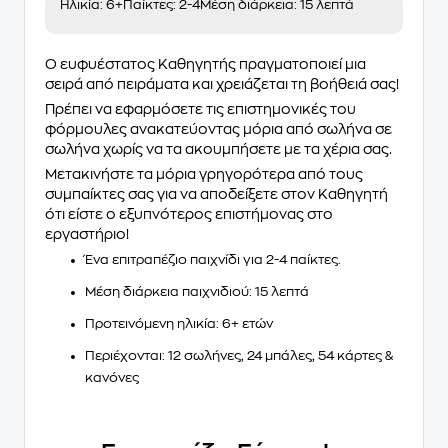
Ηλικία:
6+
Παίκτες:
2-4
Μέση διάρκεια:
15 λεπτά
Ο ευφυέστατος Καθηγητής πραγματοποιεί μια
σειρά από πειράματα και χρειάζεται τη βοήθειά σας!
Πρέπει να εφαρμόσετε τις επιστημονικές του
φόρμουλες ανακατεύοντας μόρια από σωλήνα σε
σωλήνα χωρίς να τα ακουμπήσετε με τα χέρια σας.
Μετακινήστε τα μόρια γρηγορότερα από τους
συμπαίκτες σας για να αποδείξετε στον Καθηγητή
ότι είστε ο εξυπνότερος επιστήμονας στο
εργαστήριο!
Ένα επιτραπέζιο παιχνίδι για 2-4 παίκτες.
Μέση διάρκεια παιχνιδιού: 15 λεπτά
Προτεινόμενη ηλικία: 6+ ετών
Περιέχονται: 12 σωλήνες, 24 μπάλες, 54 κάρτες &
κανόνες