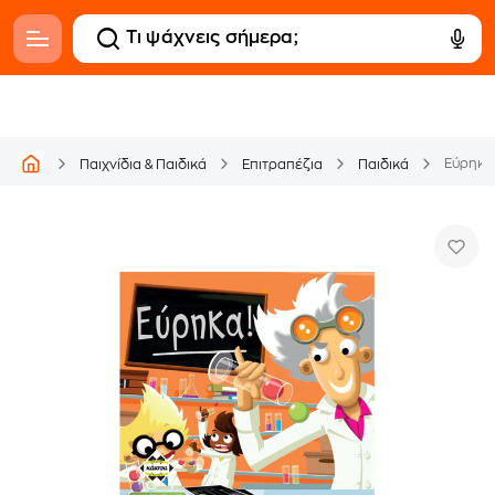
Εύρηκα!
Παιχνίδια & Παιδικά
Επιτραπέζια
Παιδικά